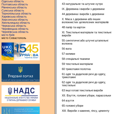
Одеська область
43 натуральне та штучне хутро
Полтавська область
Рівненська область
IX. Деревина і вироби з деревини
Сумська область
Тернопільська область
44 деревина і вироби з деревини
Харківська область
X. Маса з деревини або інших
Херсонська область
волокнистих целюлозних матеріалів
Хмельницька область
Черкаська область
48 папір та картон
Чернівецька область
Чернігівська область
ХІ. Текстильні матеріали та текстильні
місто Київ
вироби
місто Севастополь
55 синтетичні або штучні штапельні
волокна
56 вата
57 килими
58 спеціальні тканини
59 текстильні матеріали
60 трикотажні полотна
61 одяг та додаткові речі до одягу,
трикотажні
62 одяг та додаткові речі до одягу,
текстильні
63 інші готові текстильні вироби
XII. Взуття, головні убори, парасольки
64 взуття
65 головні убори
XIII. Вироби з каменю, гіпсу, цементу