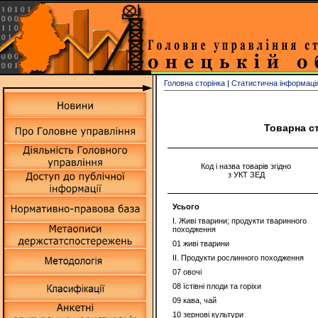
Головна сторінка
|
Статистична інформаці
Товарна ст
Код і назва товарів згідно
з УКТ ЗЕД
Усього
I. Живі тварини; продукти тваринного
походження
01 живі тварини
II. Продукти рослинного походження
07 овочі
08 їстівні плоди та горіхи
09 кава, чай
10 зернові культури