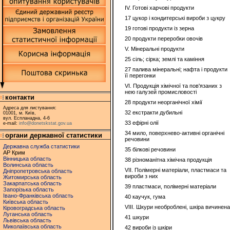
IV. Готові харчові продукти
17 цукор і кондитерські вироби з цукру
19 готові продукти із зерна
20 продукти переробки овочів
V. Мінеральні продукти
25 сіль; сірка; землі та каміння
27 палива мінеральні; нафта і продукти
її перегонки
VI. Продукція хімічної та пов'язаних з
нею галузей промисловості
контакти
28 продукти неорганічної хімії
Адреса для листування:
32 екстракти дубильні
01001, м. Київ,
вул. Еспланадна, 4-6
33 ефірні олії
e-mail:
info@donetskstat.gov.ua
34 мило, поверхнево-активні органічні
органи державної статистики
речовини
Державна служба статистики
35 білкові речовини
АР Крим
Вінницька область
38 різноманітна хімічна продукція
Волинська область
VII. Полімерні матеріали, пластмаси та
Дніпропетровська область
вироби з них
Житомирська область
Закарпатська область
39 пластмаси, полімерні матеріали
Запорізька область
Івано-Франківська область
40 каучук, гума
Київська область
VIII. Шкури необроблені, шкіра вичинен
Кіровоградська область
Луганська область
41 шкури
Львівська область
Миколаївська область
42 вироби із шкіри