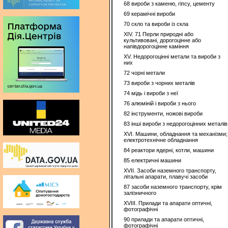
68 вироби з каменю, гіпсу, цементу
69 керамічні вироби
70 скло та вироби із скла
XIV. 71 Перли природні або
культивовані, дорогоцінне або
напівдорогоцінне каміння
XV. Недорогоцінні метали та вироби з
них
72 чорні метали
73 вироби з чорних металів
74 мідь i вироби з неї
76 алюміній i вироби з нього
82 інструменти, ножові вироби
83 інші вироби з недорогоцінних металів
XVI. Машини, обладнання та механізми;
електротехнічне обладнання
84 реактори ядерні, котли, машини
85 електричні машини
XVII. Засоби наземного транспорту,
літальні апарати, плавучі засоби
87 засоби наземного транспорту, крім
залізничного
XVIII. Прилади та апарати оптичні,
фотографічні
90 прилади та апарати оптичні,
фотографічні