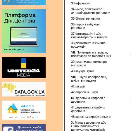
33 ефiрнi олії
34 мило, поверхнево-
активні органічні речовини
35 бiлковi речовини
36 порох і вибуховi
речовини
37 фотографічні або
кінематографічні товари
38 різноманітна хімічна
продукція
VII. Полімерні матеріали,
пластмаси та вироби з них
39 пластмаси, полімерні
матеріали
40 каучук, гума
VIII. Шкури необроблені,
шкіра вичищена
41 шкури
42 вироби із шкiри
IX. Деревина і вироби з
деревини
44 деревина і вироби з
деревини
45 корок та вироби з нього
X. Маса з деревини або
інших волокнистих
целюлозних матеріалів