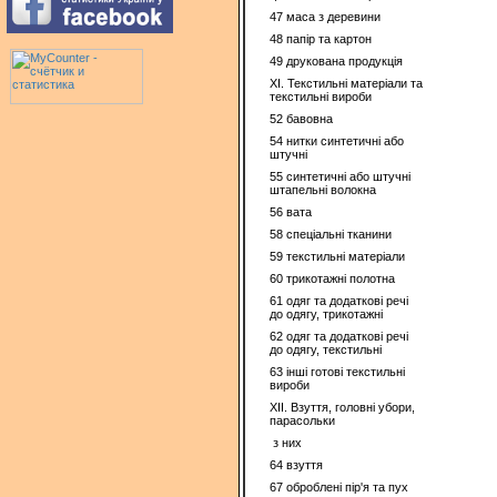
47 маса з деревини
48 папiр та картон
49 друкована продукція
ХІ. Текстильні матеріали та
текстильні вироби
52 бавовна
54 нитки синтетичні або
штучні
55 синтетичні або штучні
штапельні волокна
56 вата
58 спецiальнi тканини
59 текстильнi матерiали
60 трикотажні полотна
61 одяг та додаткові речі
до одягу, трикотажні
62 одяг та додаткові речі
до одягу, текстильні
63 іншi готовi текстильні
вироби
XII. Взуття, головнi убори,
парасольки
з них
64 взуття
67 оброблені пір'я та пух