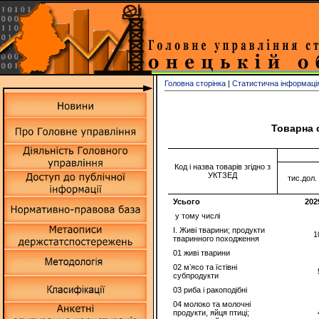
Головна сторінка
|
Статистична інформаці
Товарна с
Код і назва товарів згідно з
УКТЗЕД
тис.дол
Усього
202
у тому числі
I. Живi тварини; продукти
1
тваринного походження
01 живi тварини
02 мʼясо та їстівні
субпродукти
03 риба i ракоподібні
04 молоко та молочні
продукти, яйця птиці;