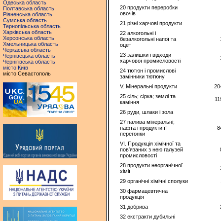
Одеська область
20 продукти переробки
Полтавська область
овочів
Рівненська область
Сумська область
21 різнi харчовi продукти
Тернопільська область
Харківська область
22 алкогольні і
Херсонська область
безалкогольні напої та
Хмельницька область
оцет
Черкаська область
23 залишки і вiдходи
Чернівецька область
харчової промисловості
Чернігівська область
місто Київ
24 тютюн і промислові
місто Севастополь
замінники тютюну
V. Мiнеральнi продукти
20
25 сіль; сірка; землі та
11
каміння
26 руди, шлаки і зола
27 палива мінеральні;
нафта і продукти її
8
перегонки
VI. Продукція хімічної та
повʼязаних з нею галузей
промисловостi
28 продукти неорганiчної
хiмiї
29 органiчнi хiмiчнi сполуки
30 фармацевтична
продукція
31 добрива
32 екстракти дубильнi