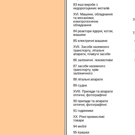
83 іншi вироби з
недорогоцінних металiв
XVI. Машини, обладнання
та механізми;
7
електротехнічне
обладнання
84 реактори ядерні, котли,
7
машини
85 електричнi машини
XVII. Засоби наземного
транспорту, літальні
апарати, плавучі засоби
86 залізничні локомотиви
87 засоби наземного
транспорту, крім
залізничного
88 літальні апарати
89 судна
XVIII. Прилади та апарати
оптичні, фотографічні
90 прилади та апарати
оптичні, фотографічні
91 годинники
XX. Рiзнi промислові
товари
94 меблi
95 іграшки