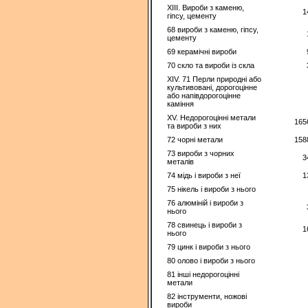
XIII. Вироби з каменю,
1
гіпсу, цементу
68 вироби з каменю, гiпсу,
цементу
69 керамiчнi вироби
70 скло та вироби із скла
XIV. 71 Перли природні або
культивовані, дорогоцінне
або напівдорогоцінне
каміння
XV. Недорогоцінні метали
165
та вироби з них
72 чорнi метали
158
73 вироби з чорних
3
металiв
74 мiдь i вироби з неї
1
75 нiкель i вироби з нього
76 алюмiнiй i вироби з
нього
78 свинець і вироби з
1
нього
79 цинк i вироби з нього
80 олово і вироби з нього
81 іншi недорогоціннi
метали
82 інструменти, ножовi
вироби