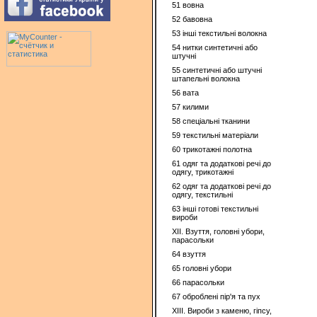
51 вовна
52 бавовна
53 інші текстильні волокна
54 нитки синтетичні або
штучні
55 синтетичні або штучні
штапельні волокна
56 вата
57 килими
58 спеціальні тканини
59 текстильні матеріали
60 трикотажні полотна
61 одяг та додаткові речі до
одягу, трикотажні
62 одяг та додаткові речі до
одягу, текстильні
63 інші готові текстильні
вироби
XII. Взуття, головні убори,
парасольки
64 взуття
65 головні убори
66 парасольки
67 оброблені пір'я та пух
XIII. Вироби з каменю, гіпсу,