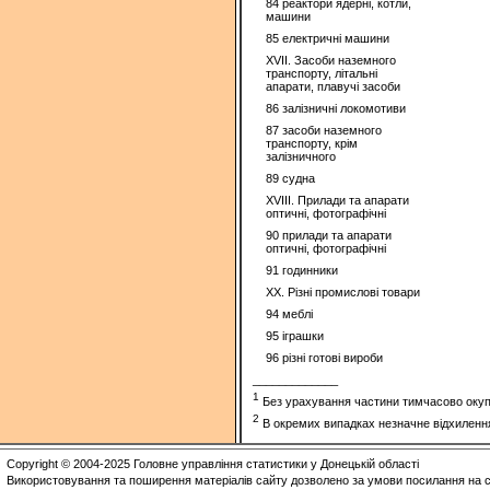
84 реактори ядерні, котли,
машини
85 електричні машини
XVII. Засоби наземного
транспорту, літальні
апарати, плавучі засоби
86 залізничні локомотиви
87 засоби наземного
транспорту, крім
залізничного
89 судна
XVIII. Прилади та апарати
оптичні, фотографічні
90 прилади та апарати
оптичні, фотографічні
91 годинники
XX. Різні промислові товари
94 меблі
95 іграшки
96 різні готові вироби
_____________
1
Без урахування частини тимчасово окупо
2
В окремих випадках незначне відхиленн
Copyright © 2004-2025 Головне управління статистики у Донецькій області
Використовування та поширення матеріалів сайту дозволено за умови посилання на с