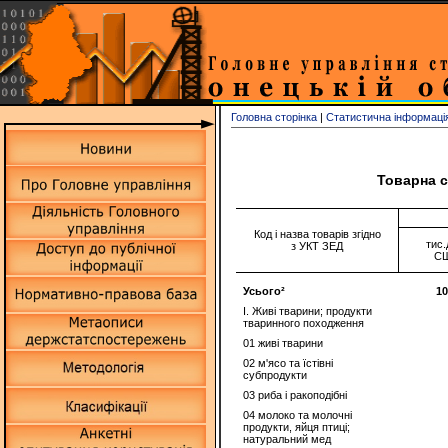
Головна сторінка
|
Статистична інформаці
Товарна с
Код і назва товарів згідно
тис.
з УКТ ЗЕД
С
Усього²
10
I. Живі тварини; продукти
тваринного походження
01 живі тварини
02 м'ясо та їстівні
субпродукти
03 риба i ракоподібні
04 молоко та молочні
продукти, яйця птиці;
натуральний мед