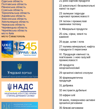
21 різні харчові продукти
Одеська область
Полтавська область
22 алкогольні і безалкогольні
Рівненська область
напої та оцет
Сумська область
Тернопільська область
23 залишки і відходи
Харківська область
харчової промисловості
Херсонська область
24 тютюн і промислові
Хмельницька область
замінники тютюну
Черкаська область
Чернівецька область
V. Мінеральні продукти
Чернігівська область
місто Київ
25 сіль; сірка; землі та
місто Севастополь
каміння
26 руди, шлак і зола
27 палива мінеральні; нафта
і продукти її перегонки
VI. Продукція хімічної та
пов'язаних з нею галузей
промисловості
28 продукти
неорганічноїхімії
29 органічні хімічні сполуки
30 фармацевтична
продукція
31 добрива
32 екстракти дубильні
33 ефірні олії
34 мило, поверхнево-активні
органічні речовини
35 білкові речовини