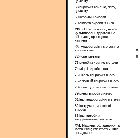
цементу
68 вироби з каменю, гіпсу,
цементу
69 керамічні вироби
70 скло та вироби із скла
XIV. 71 Перли природні або
культивовані, дорогоцінне
або напівдорогоцінне
каміння
XV. Недорогоцінні метали та
вироби з них
9
72 чорні метали
8
73 вироби з чорних металів
74 мідь i вироби з неї
75 нікель i вироби з нього
76 алюміній i вироби з нього
78 свинець і вироби з нього
79 цинк i вироби з нього
81 інші недорогоцінні метали
82 інструменти, ножові
вироби
83 інші вироби з
недорогоцінних металів
XVI. Машини, обладнання та
механізми; електротехнічне
обладнання