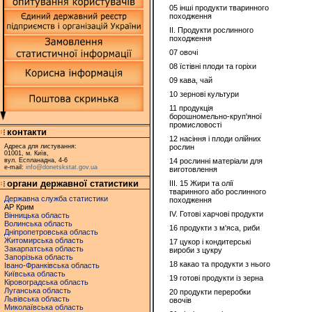
05 інші продукти тваринного
походження
II. Продукти рослинного
походження
07 овочі
08 їстівні плоди та горіхи
09 кава, чай
10 зернові культури
11 продукція
борошномельно-круп'яної
промисловості
контакти
12 насіння і плоди олійних
Адреса для листування:
рослин
01001, м. Київ,
вул. Еспланадна, 4-6
14 рослинні матеріали для
e-mail:
info@donetskstat.gov.ua
виготовлення
органи державної статистики
ІІІ. 15 Жири та олії
тваринного або рослинного
Державна служба статистики
походження
АР Крим
IV. Готові харчові продукти
Вінницька область
Волинська область
16 продукти з м'яса, риби
Дніпропетровська область
Житомирська область
17 цукор і кондитерські
Закарпатська область
вироби з цукру
Запорізька область
18 какао та продукти з нього
Івано-Франківська область
Київська область
19 готові продукти із зерна
Кіровоградська область
Луганська область
20 продукти переробки
Львівська область
овочів
Миколаївська область