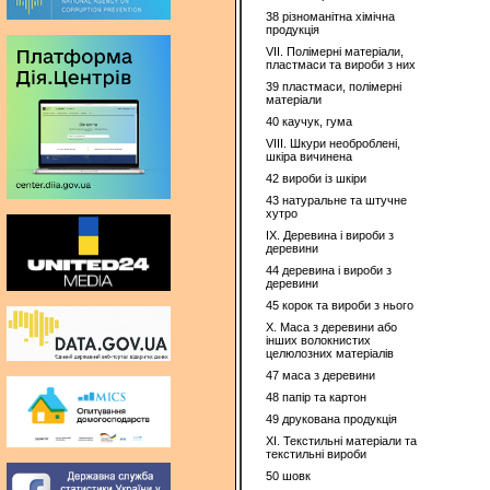
38 різноманітна хімічна
продукція
VII. Полімерні матеріали,
пластмаси та вироби з них
39 пластмаси, полімерні
матеріали
40 каучук, гума
VIII. Шкури необроблені,
шкіра вичинена
42 вироби із шкiри
43 натуральне та штучне
хутро
IX. Деревина і вироби з
деревини
44 деревина і вироби з
деревини
45 корок та вироби з нього
X. Маса з деревини або
інших волокнистих
целюлозних матеріалів
47 маса з деревини
48 папір та картон
49 друкована продукція
ХІ. Текстильні матеріали та
текстильні вироби
50 шовк