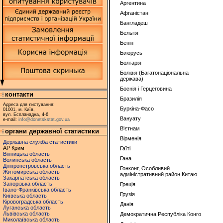
Аргентина
Афганістан
Бангладеш
Бельгія
Бенін
Білорусь
Болгарія
Болівія (Багатонаціональна
держава)
Боснія і Герцеговина
контакти
Бразилія
Адреса для листування:
Буркіна-Фасо
01001, м. Київ,
вул. Еспланадна, 4-6
Вануату
e-mail:
info@donetskstat.gov.ua
В'єтнам
органи державної статистики
Вірменія
Державна служба статистики
АР Крим
Гаїті
Вінницька область
Гана
Волинська область
Дніпропетровська область
Гонконг, Особливий
Житомирська область
адміністративний район Китаю
Закарпатська область
Запорізька область
Греція
Івано-Франківська область
Грузія
Київська область
Кіровоградська область
Данія
Луганська область
Львівська область
Демократична Республіка Конго
Миколаївська область