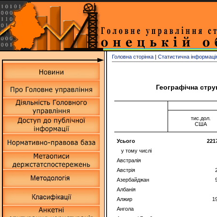
Головна сторінка
|
Статистична інформаці
Географічна струк
тис.дол.
США
Усього
221
у тому числі
Австралія
Австрія
Азербайджан
Албанія
Алжир
1
Ангола