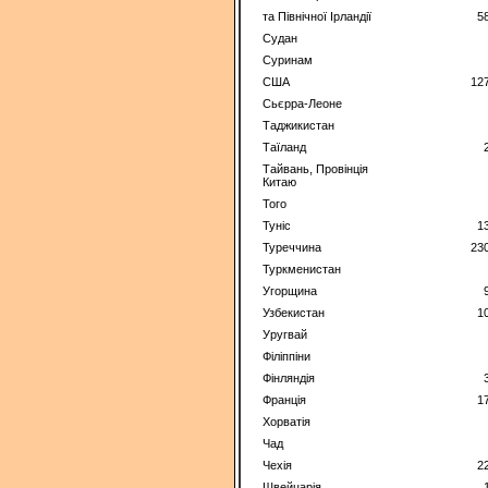
та Північної Ірландії
5
Судан
Суринам
США
12
Сьєрра-Леоне
Таджикистан
Таїланд
Тайвань, Провінція
Китаю
Того
Туніс
1
Туреччина
23
Туркменистан
Угорщина
Узбекистан
1
Уругвай
Філіппіни
Фінляндія
Франція
1
Хорватія
Чад
Чехія
2
Швейцарія