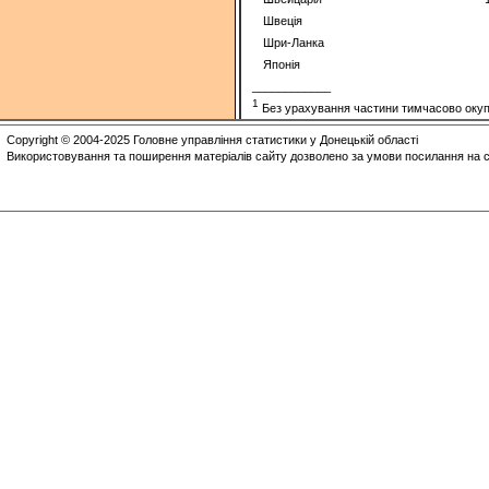
Швеція
Шри-Ланка
Японія
____________
1
Без урахування частини тимчасово окупо
Copyright © 2004-2025 Головне управління статистики у Донецькій області
Використовування та поширення матеріалів сайту дозволено за умови посилання на с