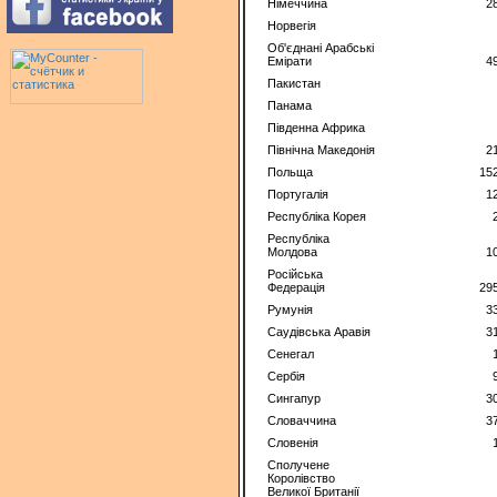
Німеччина
2
Норвегія
Об'єднані Арабські
Емірати
4
Пакистан
Панама
Південна Африка
Північна Македонія
2
Польща
15
Португалія
1
Республіка Корея
Республіка
Молдова
1
Російська
Федерація
29
Румунія
3
Саудівська Аравія
3
Сенегал
Сербія
Сингапур
3
Словаччина
3
Словенія
Сполучене
Королівство
Великої Британії