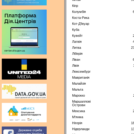
Кіпр
Колумбія
Коста-Рика
Кот-Д'Івуар
Куба
Кувейт
Латвія
Литва
2
Ліберія
Ліван
Лівія
Люксембург
Мавританія
Малайзія
Мальта
Марокко
Маршаллові
Острови
Мексика
М'янма
Нігерія
1
Нідерланди
1