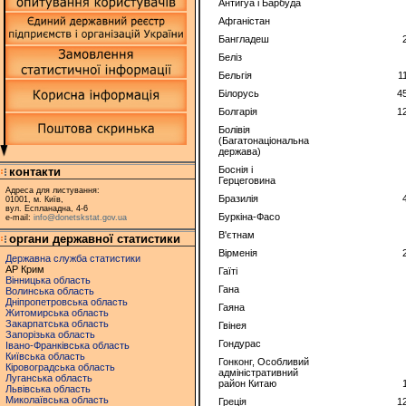
Антигуа і Барбуда
Афганістан
Бангладеш
Беліз
Бельгія
1
Білорусь
4
Болгарія
1
Болівія
(Багатонаціональна
держава)
Боснія і
контакти
Герцеговина
Адреса для листування:
Бразилія
01001, м. Київ,
вул. Еспланадна, 4-6
Буркіна-Фасо
e-mail:
info@donetskstat.gov.ua
В'єтнам
органи державної статистики
Вірменія
Державна служба статистики
АР Крим
Гаїті
Вінницька область
Гана
Волинська область
Дніпропетровська область
Гаяна
Житомирська область
Закарпатська область
Гвінея
Запорізька область
Гондурас
Івано-Франківська область
Київська область
Гонконг, Особливий
Кіровоградська область
адміністративний
Луганська область
район Китаю
Львівська область
Миколаївська область
Греція
1