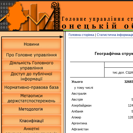
Головна сторінка
|
Статистична інформаці
Географічна струк
тис.дол. США
Усього
32683
у тому числі
Австралія
Австрія
Азербайджан
12
Албанія
Алжир
12
Аргентина
Афганістан