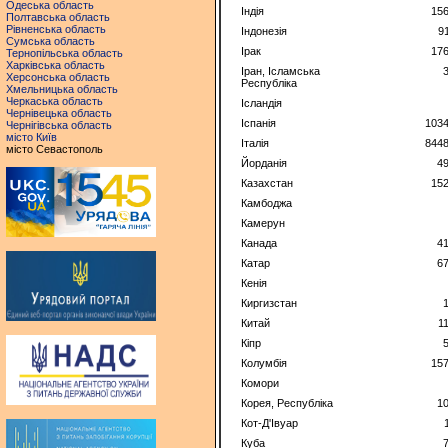
Одеська область
Індія
15
Полтавська область
Рівненська область
Індонезія
9
Сумська область
Ірак
17
Тернопільська область
Харківська область
Іран, Ісламська
Херсонська область
Республіка
Хмельницька область
Черкаська область
Ісландія
Чернівецька область
Іспанія
1034
Чернігівська область
місто Київ
Італія
8448
місто Севастополь
Йорданія
4
Казахстан
15
Камбоджа
Камерун
Канада
4
Катар
6
Кенія
Киргизстан
Китай
1
Кіпр
Колумбія
15
Комори
Корея, Республіка
1
Кот-Д'Івуар
Куба