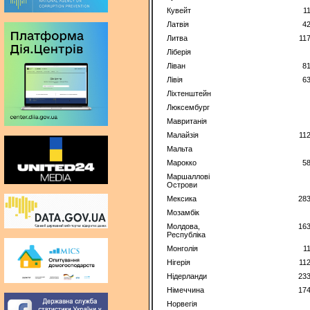
Кувейт
1
Латвія
4
Литва
11
Ліберія
Ліван
8
Лівія
6
Ліхтенштейн
Люксембург
Мавританія
Малайзія
11
Мальта
Марокко
5
Маршаллові
Острови
Мексика
28
Мозамбік
Молдова,
16
Республіка
Монголія
1
Нігерія
11
Нідерланди
23
Німеччина
17
Норвегія