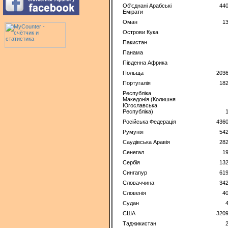
Об'єднані Арабські
44
Емірати
Оман
1
Острови Кука
Пакистан
Панама
Південна Африка
Польща
2036
Португалія
18
Республіка
Македонія (Колишня
Югославська
Республіка)
Російська Федерація
4360
Румунія
54
Саудівська Аравія
28
Сенегал
1
Сербія
13
Сингапур
61
Словаччина
34
Словенія
4
Судан
США
3209
Таджикистан