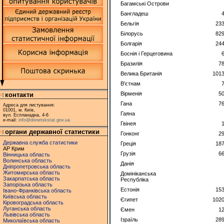
Багамські Острови
Бангладеш
Бельгія
23
Білорусь
82
Болгарія
24
Боснія і Герцеговина
Бразилія
7
Велика Британія
1013
В'єтнам
Вірменія
5
контакти
Гана
7
Адреса для листування:
01001, м. Київ,
Гаяна
вул. Еспланадна, 4-6
e-mail:
info@donetskstat.gov.ua
Гвінея
органи державної статистики
Гонконг
2
Державна служба статистики
Греція
18
АР Крим
Грузія
6
Вінницька область
Волинська область
Данія
Дніпропетровська область
Житомирська область
Домініканська
Закарпатська область
Республіка
Запорізька область
Естонія
15
Івано-Франківська область
Київська область
Єгипет
1020
Кіровоградська область
Луганська область
Ємен
1
Львівська область
Ізраїль
28
Миколаївська область