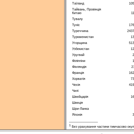
Таїланд
10
Тайвань, Провінція
Китаю
1
Тувалу
Туніс
17
Туреччина
2437
Туркменистан
1
Угорщина
51
Узбекистан
1
Уругвай
Філіппіни
Фінляндія
2
Франція
16
Хорватія
7
Чехія
41
Чилі
Швейцарія
1
Швеція
Шри-Ланка
Японія
________________
1
Без урахування частини тимчасово окупов