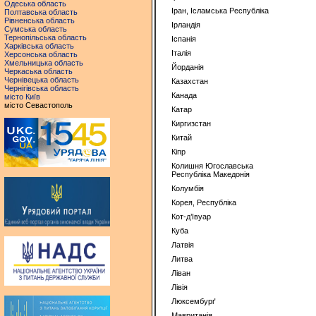
Одеська область
Iран, Ісламська Республiка
Полтавська область
Рівненська область
Iрландiя
Сумська область
Тернопільська область
Iспанiя
Харківська область
Iталiя
Херсонська область
Хмельницька область
Йорданія
Черкаська область
Чернівецька область
Казахстан
Чернігівська область
Канада
місто Київ
місто Севастополь
Катар
Киргизстан
Китай
Кiпр
Колишня Югославська
Республіка Македонія
Колумбiя
Корея, Республiка
Кот-д’Івуар
Куба
Латвiя
Литва
Ліван
Лівія
Люксембурґ
Мавританія