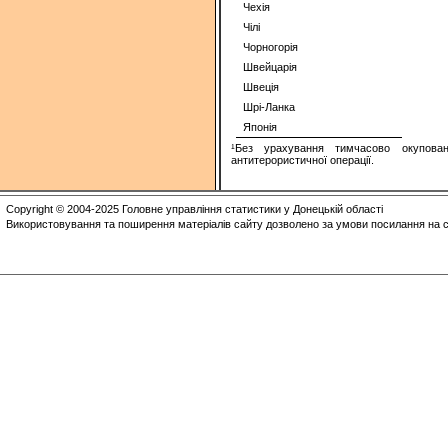
Чехія
Чiлi
Чорногорія
Швейцарiя
Швецiя
Шрi-Ланка
Японiя
¹Без урахування тимчасово окупован
антитерористичної операції.
Copyright © 2004-2025 Головне управління статистики у Донецькій області
Використовування та поширення матеріалів сайту дозволено за умови посилання на с