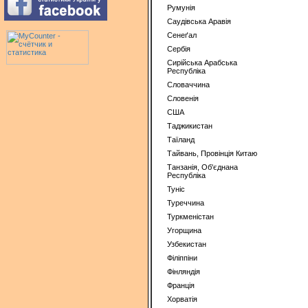
Румунiя
Саудiвська Аравiя
Сенеґал
Сербія
Сирiйська Арабська
Республiка
Словаччина
Словенiя
США
Таджикистан
Таїланд
Тайвань, Провiнцiя Китаю
Танзанія, Об'єднана
Республіка
Тунiс
Туреччина
Туркменістан
Угорщина
Узбекистан
Фiлiппiни
Фiнляндiя
Францiя
Хорватiя