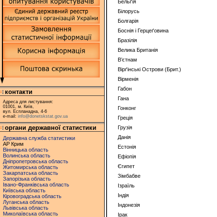
Бельґiя
Білорусь
Болгарiя
Боснiя i Герцеґовина
Бразілiя
Велика Британія
В’єтнам
Вiрґiнськi Острови (Брит.)
Вірменія
Габон
контакти
Гана
Адреса для листування:
01001, м. Київ,
Гонконг
вул. Еспланадна, 4-6
e-mail:
info@donetskstat.gov.ua
Грецiя
органи державної статистики
Грузiя
Данiя
Державна служба статистики
АР Крим
Естонiя
Вінницька область
Волинська область
Ефiопiя
Дніпропетровська область
Єгипет
Житомирська область
Закарпатська область
Зiмбабве
Запорізька область
Івано-Франківська область
Iзраїль
Київська область
Iндiя
Кіровоградська область
Луганська область
Iндонезiя
Львівська область
Миколаївська область
Ірак