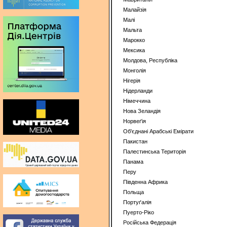
Малайзiя
Малi
Мальта
Марокко
Мексика
Молдова, Республіка
Монголiя
Нiгерiя
Нiдерланди
Нiмеччина
Нова Зеландiя
Норвеґія
Oб'єднанi Арабськi Емiрати
Пакистан
Палестинська Територія
Панама
Перу
Пiвденна Африка
Польща
Портуґалiя
Пуерто-Ріко
Російська Федерація