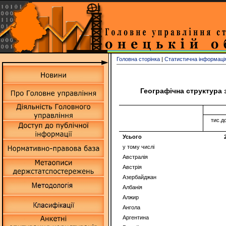
Головна сторінка
|
Статистична інформаці
Географічна структура 
тис.д
Усього
у тому числі
Австралiя
Австрiя
Азербайджан
Албанiя
Алжир
Ангола
Аргентина