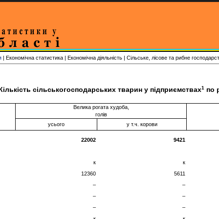
я
| Економічна статистика | Економічна діяльність | Сільське, лісове та рибне господарс
1
Кількість сільськогосподарських тварин у підприємствах
по 
Велика рогата худоба,
голів
усього
у т.ч. корови
22002
9421
к
к
12360
5611
–
–
–
–
–
–
к
к