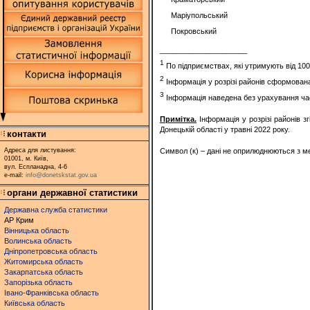
Маріупольський
Покровський
_____________________
1
По підприємствах, які утримують від 100 го
2
Інформація у розрізі районів сформована
3
Інформація наведена без урахування част
Примітка
.
Інформація у розрізі районів 
Донецькій області у травні 2022 року.
контакти
Адреса для листування:
Символ (к) – дані не оприлюднюються з м
01001, м. Київ,
вул. Еспланадна, 4-6
e-mail:
info@donetskstat.gov.ua
органи державної статистики
Державна служба статистики
АР Крим
Вінницька область
Волинська область
Дніпропетровська область
Житомирська область
Закарпатська область
Запорізька область
Івано-Франківська область
Київська область