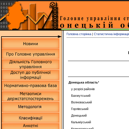
Головна сторінка
|
Статистична інформаці
Донецька область³
у розрізі районів
Бахмутський
Волноваський
Горлівський
Донецький
Кальміуський
Краматорський