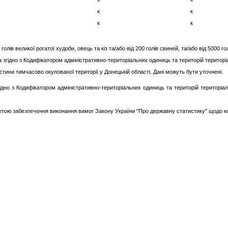
к
к
к
к
лів великої рогатої худоби, овець та кіз та/або від 200 голів свиней, та/або від 5000 голі
 згідно з Кодифікатором адміністративно-територіальних одиниць та територій територі
ини тимчасово окупованої території у Донецькій області. Дані можуть бути уточнені.
згідно з Кодифікатором адміністративно-територіальних одиниць та територій територ
етою забезпечення виконання вимог Закону України "Про державну статистику" щодо кон