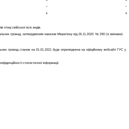
–
–
к
к
в птиці свійської всіх видів.
альних громад, затвердженим наказом Мінрегіону від 26.11.2020 № 290 (зі змінами).
іальних громад станом на 01.01.2021 буде оприлюднена на офіційному вебсайті ГУС у
фіденційності статистичної інформації.