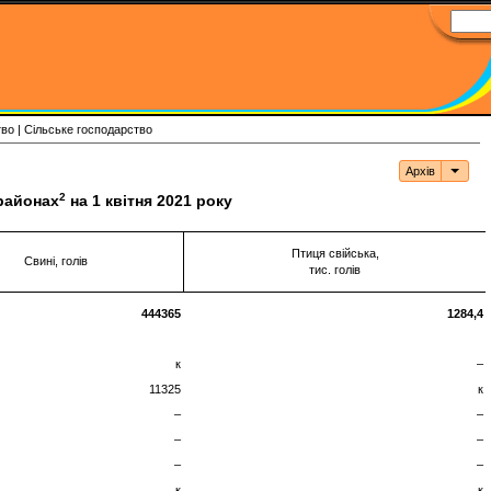
тво | Сільське господарство
Архів
Архі
2
районах
на 1 квітня 2021 року
Птиця свійська,
Свині, голів
тис. голів
444365
1284,4
к
–
11325
к
–
–
–
–
–
–
к
к