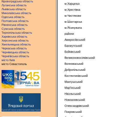
Кіровоградська область
м.Харцизьк
Луганська область
Львівська область
м.Хрестівка
Миколаївська область
м.Чистякове
Одеська область
Полтавська область
м.Шахтарськ
Рівненська область
м.Ясинувата
Сумська область
Тернопільська область
райони
Харківська область
Амвросіївський
Херсонська область
Хмельницька область
Бахмутський
Черкаська область
Бойківський
Чернівецька область
Чернігівська область
Великоновосілківський
місто Київ
Волноваський
місто Севастополь
Добропільський
Костянтинівський
Мангушський
Мар'їнський
Нікольський
Новоазовський
Олександрівський
Покровський