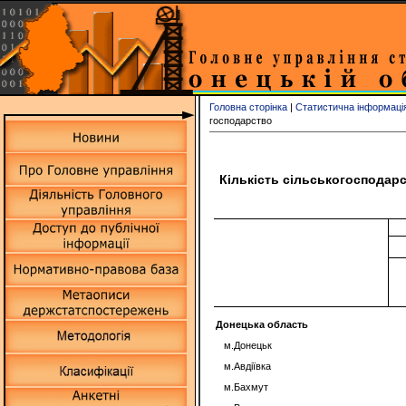
Головна сторінка
|
Статистична інформаці
господарство
Кількість сільськогосподарс
Донецька область
м.Донецьк
м.Авдіївка
м.Бахмут