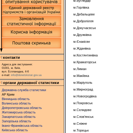
м.Вугледар
м.Горлівка
м.Дебальцеве
м.Добропілля
м.Докучаєвськ
м.Дружківка
м.Єнакієве
м.Жданівка
м.Костянтинівка
контакти
м.Краматорськ
Адреса для листування:
01001, м. Київ,
м.Лиман
вул. Еспланадна, 4-6
e-mail:
info@donetskstat.gov.ua
м.Макіївка
органи державної статистики
м.Маріуполь
м.Мирноград
Державна служба статистики
АР Крим
м.Новогродівка
Вінницька область
м.Покровськ
Волинська область
Дніпропетровська область
м.Селидове
Житомирська область
Закарпатська область
м.Слов'янськ
Запорізька область
м.Сніжне
Івано-Франківська область
Київська область
м.Торецьк