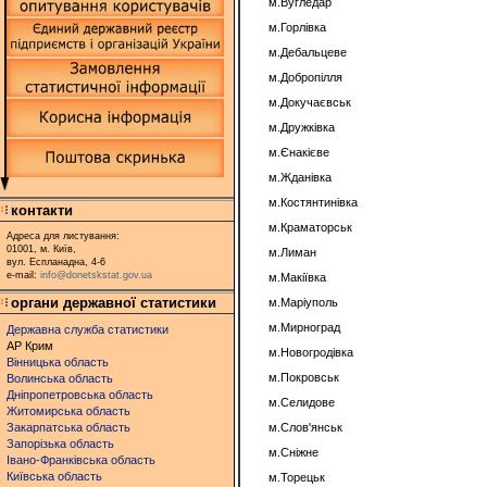
м.Вугледар
м.Горлівка
м.Дебальцеве
м.Добропілля
м.Докучаєвськ
м.Дружківка
м.Єнакієве
м.Жданівка
м.Костянтинівка
контакти
м.Краматорськ
Адреса для листування:
01001, м. Київ,
м.Лиман
вул. Еспланадна, 4-6
e-mail:
info@donetskstat.gov.ua
м.Макіївка
органи державної статистики
м.Маріуполь
м.Мирноград
Державна служба статистики
АР Крим
м.Новогродівка
Вінницька область
м.Покровськ
Волинська область
Дніпропетровська область
м.Селидове
Житомирська область
Закарпатська область
м.Слов'янськ
Запорізька область
м.Сніжне
Івано-Франківська область
Київська область
м.Торецьк