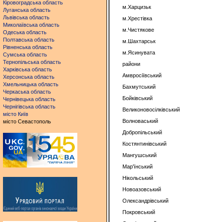
Кіровоградська область
м.Харцизьк
Луганська область
Львівська область
м.Хрестівка
Миколаївська область
м.Чистякове
Одеська область
Полтавська область
м.Шахтарськ
Рівненська область
м.Ясинувата
Сумська область
Тернопільська область
райони
Харківська область
Амвросіївський
Херсонська область
Хмельницька область
Бахмутський
Черкаська область
Бойківський
Чернівецька область
Чернігівська область
Великоновосілківський
місто Київ
Волноваський
місто Севастополь
Добропільський
Костянтинівський
Мангушський
Мар'їнський
Нікольський
Новоазовський
Олександрівський
Покровський