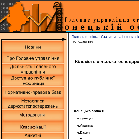
Головна сторінка
|
Статистична інформаці
господарство
Кількість сільськогосподарс
Донецька область
м.Донецьк
м.Авдіївка
м.Бахмут