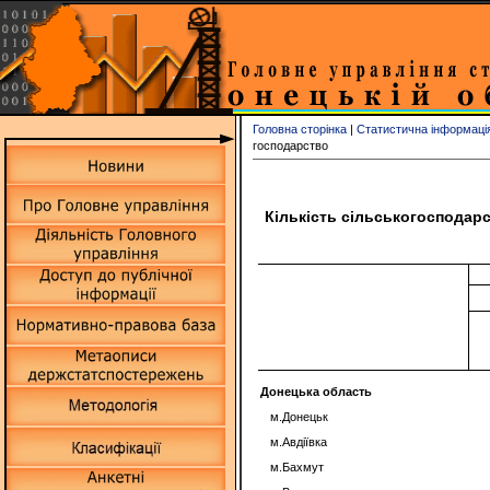
Головна сторінка
|
Статистична інформаці
господарство
Кількість сільськогосподарс
Донецька область
м.Донецьк
м.Авдіївка
м.Бахмут