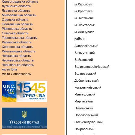
Кіровоградська область
м.Харцизьк
Луганська область
Львівська область
м.Хрестівка
Миколаївська область
м.Чистякове
Одеська область
Полтавська область
м.Шахтарськ
Рівненська область
м.Ясинувата
Сумська область
Тернопільська область
райони
Харківська область
Амвросіївський
Херсонська область
Хмельницька область
Бахмутський
Черкаська область
Бойківський
Чернівецька область
Чернігівська область
Великоновосілківський
місто Київ
Волноваський
місто Севастополь
Добропільський
Костянтинівський
Мангушський
Мар'їнський
Нікольський
Новоазовський
Олександрівський
Покровський