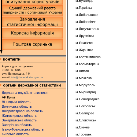
м.Вугледар
м.Горлівка
м.Дебальцеве
м.Добропілля
м.Докучаєвськ
м.Дружківка
м.Єнакієве
м.Жданівка
м.Костянтинівка
контакти
м.Краматорськ
Адреса для листування:
01001, м. Київ,
м.Лиман
вул. Еспланадна, 4-6
e-mail:
info@donetskstat.gov.ua
м.Макіївка
органи державної статистики
м.Маріуполь
м.Мирноград
Державна служба статистики
АР Крим
м.Новогродівка
Вінницька область
м.Покровськ
Волинська область
Дніпропетровська область
м.Селидове
Житомирська область
Закарпатська область
м.Слов'янськ
Запорізька область
м.Сніжне
Івано-Франківська область
Київська область
м.Торецьк