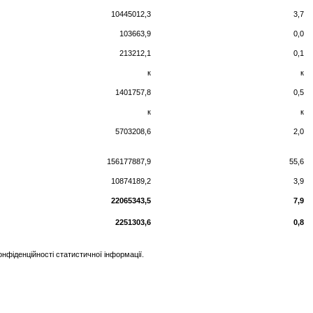
10445012,3
3,7
103663,9
0,0
213212,1
0,1
к
к
1401757,8
0,5
к
к
5703208,6
2,0
156177887,9
55,6
10874189,2
3,9
22065343,5
7,9
2251303,6
0,8
фіденційності статистичної інформації.