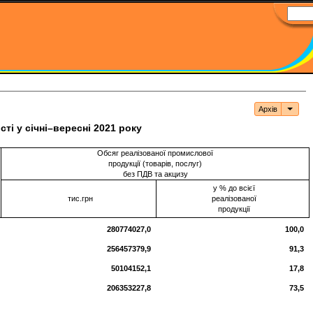
Архів
Архі
ті у січні–вересні 2021 року
Обсяг реалізованої промислової
продукції (товарів, послуг)
без ПДВ та акцизу
у % до всієї
тис.грн
реалізованої
продукції
280774027,0
100,0
256457379,9
91,3
50104152,1
17,8
206353227,8
73,5