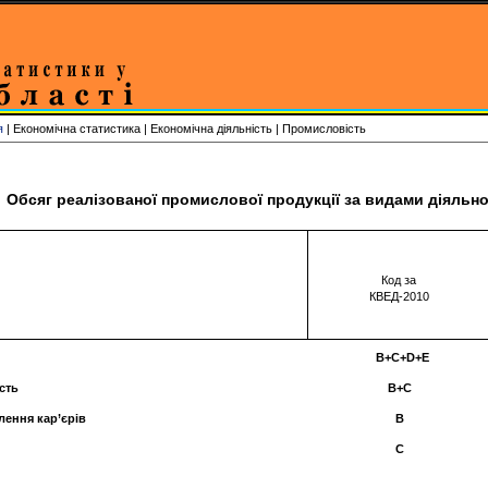
я
| Економічна статистика | Економічна діяльність | Промисловість
Обсяг реалізованої промислової продукції за видами діяльнос
Код за
КВЕД-2010
B+C+D+Е
сть
B+C
лення кар’єрів
B
С