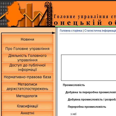
Головна сторінка
|
Статистична інформаці
Промисловість
Добувна та переробна промислові
Добувна промисловість і розроб
Переробна промисловість
з неї