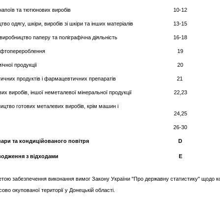
напоїв та тютюнових виробів
10-12
во одягу, шкіри, виробів зі шкіри та інших матеріалів
13-15
 виробництво паперу та поліграфічна діяльність
16-18
нафтоперероблення
19
ічної продукції
20
чних продуктів і фармацевтичних препаратів
21
их виробів, іншої неметалевої мінеральної продукції
22,23
ицтво готових металевих виробів, крім машин і
24,25
26-30
 пари та кондиційованого повітря
D
водження з відходами
Е
етою забезпечення виконання вимог Закону України "Про державну статистику" щодо кон
во окупованої території у Донецькій області.