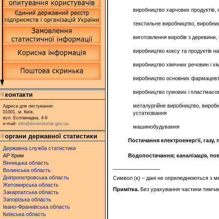
виробництво харчових продуктів, 
текстильне виробництво, виробницт
виготовлення виробів з деревини,
виробництво коксу та продуктів 
виробництво хімічних речовин і хім
виробництво основних фармацевти
виробництво гумових і пластмасов
контакти
металургійне виробництво, виробн
Адреса для листування:
01001, м. Київ,
устатковання
вул. Еспланадна, 4-6
e-mail:
info@donetskstat.gov.ua
машинобудування
органи державної статистики
Постачання електроенергії, газу,
Державна служба статистики
АР Крим
Водопостачання; каналізація, по
Вінницька область
________________
Волинська область
Дніпропетровська область
Символ (к) – дані не оприлюднюються з м
Житомирська область
Примітка.
Без урахування частини тимчасо
Закарпатська область
Запорізька область
Івано-Франківська область
Київська область