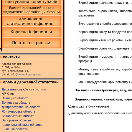
Виробництво харчових продуктів, н
Текстильне виробництво, виробни
матеріалів
Виготовлення виробів з деревини, 
Виробництво коксу та продуктів н
Виробництво хімічних речовин і хімі
Виробництво основних фармацевтич
контакти
Виробництво гумових і пластмас
продукції
Адреса для листування:
01001, м. Київ,
Металургійне виробництво, виробн
вул. Еспланадна, 4-6
устатковання
e-mail:
info@donetskstat.gov.ua
органи державної статистики
Машинобудування, крім ремонту і 
Державна служба статистики
Постачання електроенергії, газу, п
АР Крим
Вінницька область
Водопостачання; каналізація, пов
Волинська область
¹Дані можуть бути уточнені.
Дніпропетровська область
Житомирська область
²Дані вилучено з метою забезпечення вико
Закарпатська область
Запорізька область
Івано-Франківська область
Київська область