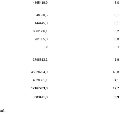
4865419,9
5,0
48620,5
0,1
144445,0
0,1
6062586,1
6,2
761855,8
0,8
…²
…²
1798513,1
1,9
45528264,0
46,8
4028501,1
4,1
17167703,3
17,7
883471,3
0,9
ції.