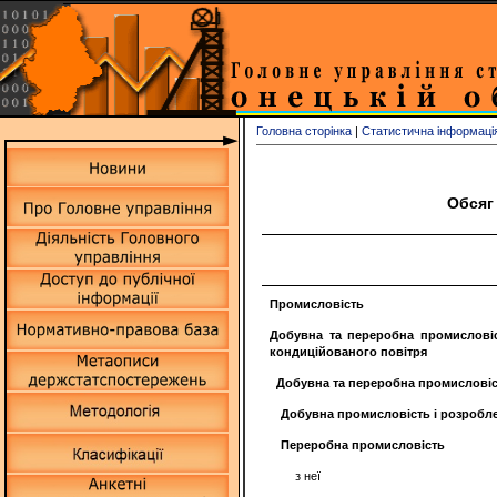
Головна сторінка
|
Статистична інформаці
Обсяг
Промисловість
Добувна та переробна промисловіст
кондиційованого повітря
Добувна та переробна промислові
Добувна промисловість і розробле
Переробна промисловість
з неї