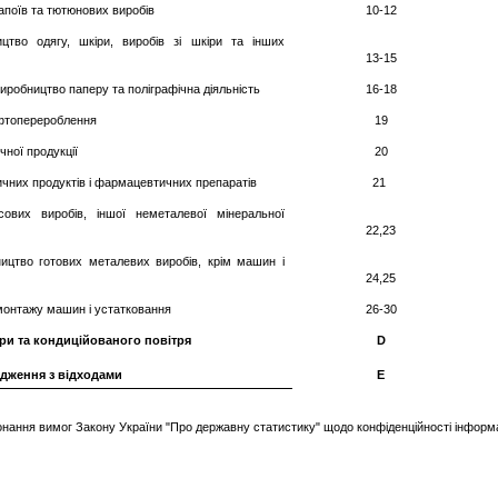
апоїв та тютюнових виробів
10-12
цтво одягу, шкіри, виробів зі шкіри та інших
13-15
виробництво паперу та поліграфічна діяльність
16-18
афтоперероблення
19
чної продукції
20
них продуктів і фармацевтичних препаратів
21
ових виробів, іншої неметалевої мінеральної
22,23
ицтво готових металевих виробів, крім машин і
24,25
монтажу машин і устатковання
26-30
ари та кондиційованого повітря
D
одження з відходами
Е
нання вимог Закону України "Про державну статистику" щодо конфіденційності інформа