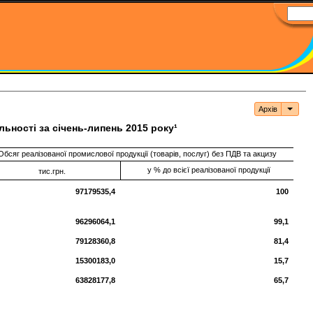
Архів
Архі
ьності за січень-липень 2015 року¹
Обсяг реалізованої промислової продукції (товарів, послуг) без ПДВ та акцизу
у % до всієї реалізованої продукції
тис.грн.
97179535,4
100
96296064,1
99,1
79128360,8
81,4
15300183,0
15,7
63828177,8
65,7