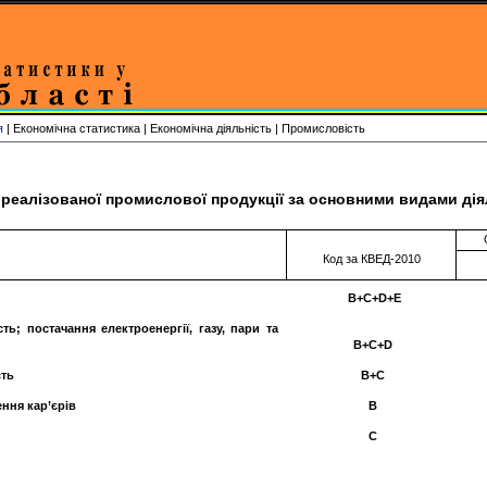
я
| Економічна статистика | Економічна діяльність | Промисловість
 реалізованої промислової продукції за основними видами діял
Код за КВЕД-2010
B+C+D+
Е
ь; постачання електроенергії, газу, пари та
B+C+D
сть
B+C
ння кар’єрів
B
С