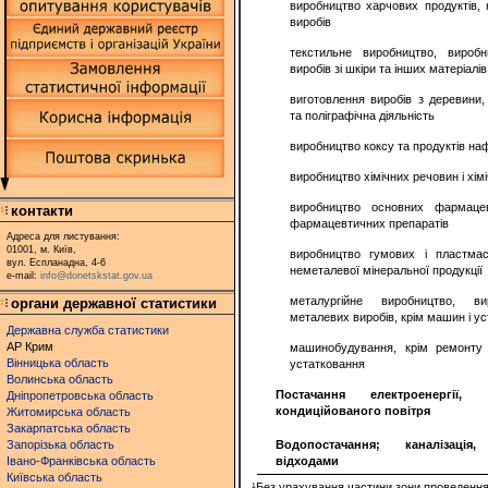
виробництво харчових продуктів,
виробів
текстильне виробництво, виробн
виробів зі шкіри та інших матеріалів
виготовлення виробів з деревини
та поліграфічна діяльність
виробництво коксу та продуктів н
виробництво хімічних речовин і хімі
виробництво основних фармацев
контакти
фармацевтичних препаратів
Адреса для листування:
01001, м. Київ,
виробництво гумових і пластмас
вул. Еспланадна, 4-6
неметалевої мінеральної продукції
e-mail:
info@donetskstat.gov.ua
металургійне виробництво, ви
органи державної статистики
металевих виробів, крім машин і у
Державна служба статистики
АР Крим
машинобудування, крім ремонту
Вінницька область
устатковання
Волинська область
Постачання електроенергії
Дніпропетровська область
кондиційованого повітря
Житомирська область
Закарпатська область
Запорізька область
Водопостачання; каналізаці
Івано-Франківська область
відходами
Київська область
¹Без урахування частини зони проведення