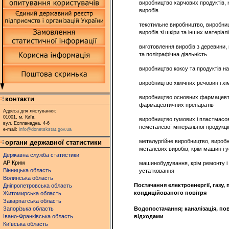
виробництво харчових продуктів, 
виробів
текстильне виробництво, виробниц
виробів зі шкіри та інших матеріалі
виготовлення виробів з деревини,
та поліграфічна діяльність
виробництво коксу та продуктів 
виробництво хімічних речовин і хім
виробництво основних фармацевти
контакти
фармацевтичних препаратів
Адреса для листування:
01001, м. Київ,
виробництво гумових і пластмасов
вул. Еспланадна, 4-6
неметалевої мінеральної продукці
e-mail:
info@donetskstat.gov.ua
металургійне виробництво, виробн
органи державної статистики
металевих виробів, крім машин і 
Державна служба статистики
АР Крим
машинобудування, крім ремонту і
Вінницька область
устатковання
Волинська область
Постачання електроенергії, газу, 
Дніпропетровська область
кондиційованого повітря
Житомирська область
Закарпатська область
Запорізька область
Водопостачання; каналізація, по
Івано-Франківська область
відходами
Київська область
______________