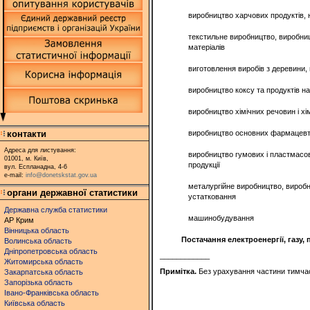
виробництво харчових продуктів, 
текстильне виробництво, виробницт
матеріалів
виготовлення виробів з деревини, 
виробництво коксу та продуктів 
виробництво хімічних речовин і хім
контакти
виробництво основних фармацевти
Адреса для листування:
виробництво гумових і пластмасов
01001, м. Київ,
продукції
вул. Еспланадна, 4-6
e-mail:
info@donetskstat.gov.ua
металургійне виробництво, виробн
органи державної статистики
устатковання
Державна служба статистики
машинобудування
АР Крим
Вінницька область
Постачання електроенергії, газу,
Волинська область
Дніпропетровська область
____________
Житомирська область
Примітка.
Без урахування частини тимчасо
Закарпатська область
Запорізька область
Івано-Франківська область
Київська область