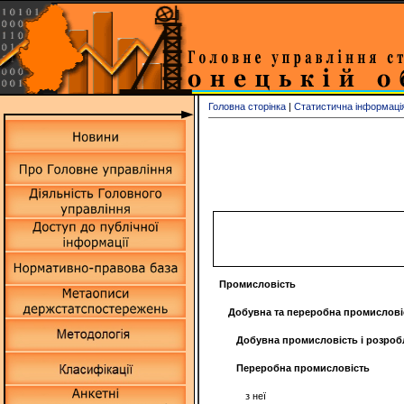
Головна сторінка
|
Статистична інформаці
Промисловість
Добувна та переробна промислові
Добувна промисловість і розроб
Переробна промисловість
з неї