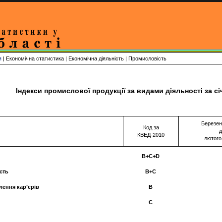
я
| Економічна статистика | Економічна діяльність | Промисловість
Індекси промислової продукції за видами діяльності за с
Березен
Код за
д
КВЕД-2010
лютого
B+C+D
сть
B+C
лення кар’єрів
B
С