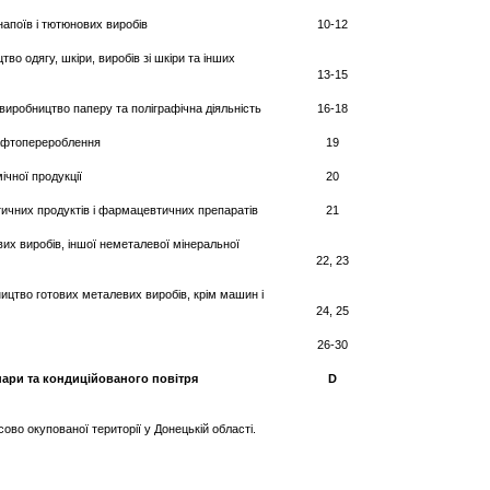
напоїв і тютюнових виробів
10-12
во одягу, шкіри, виробів зі шкіри та інших
13-15
виробництво паперу та поліграфічна діяльність
16-18
нафтоперероблення
19
ічної продукції
20
чних продуктів і фармацевтичних препаратів
21
их виробів, іншої неметалевої мінеральної
22, 23
ицтво готових металевих виробів, крім машин і
24, 25
26-30
 пари та кондиційованого повітря
D
во окупованої території у Донецькій області.