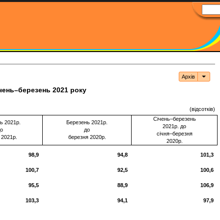
Архів
Архі
ічень–березень 2021 року
(відсотків)
Січень–березень
ь 2021р.
Березень 2021р.
2021р. до
о
до
січня–березня
 2021р.
березня 2020р.
2020р.
98,9
94,8
101,3
100,7
92,5
100,6
95,5
88,9
106,9
103,3
94,1
97,9