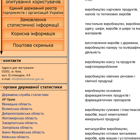
виробництво харчових продуктів,
напоїв та тютюнових виробів
текстильне виробництво, виробни
одягу, шкіри, виробів зі шкіри та і
матеріалів
виготовлення виробів з деревини,
виробництво паперу та поліграфіч
діяльність
контакти
виробництво коксу та продуктів
нафтоперероблення
Адреса для листування:
01001, м. Київ,
вул. Еспланадна, 4-6
виробництво хімічних речовин і
e-mail:
info@donetskstat.gov.ua
хімічної продукції
органи державної статистики
виробництво основних
Державна служба статистики
фармацевтичних продуктів і
АР Крим
фармацевтичних препаратів
Вінницька область
Волинська область
виробництво гумових і пластмасо
Дніпропетровська область
виробів, іншої неметалевої
Житомирська область
мінеральної продукції
Закарпатська область
Запорізька область
металургійне виробництво,
Івано-Франківська область
виробництво готових металевих
Київська область
виробів, крім машин і устаткованн