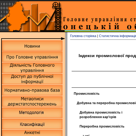
Головна сторінка
|
Статистична інформаці
Індекси промислової проду
Промисловість
Добувна та переробна промислові
Добувна
промисловість і
розроблення кар’єрів
Переробна
промисловість
з неї