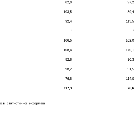
82,9
97,2
103,5
89,4
92,4
113,5
...¹
...¹
106,5
102,0
108,4
170,1
82,8
90,3
98,2
91,5
76,8
114,0
117,3
76,6
сті статистичної інформації.