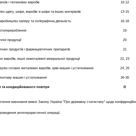
апоїв і тютюнових виробів
10-12
о одягу, шкіри, виробів зі шкіри та інших матеріалів
13-15
виробництво паперу та поліграфічна діяльність
16-18
афтоперероблення
19
чної продукції
20
них продуктів і фармацевтичних препаратів
21
х виробів, іншої неметалевої мінеральної продукції
22, 23
цтво готових металевих виробів, крім машин і устатковання
24, 25
монтажу машин і устатковання
26-30
ри та кондиційованого повітря
D
чення виконання вимог Закону України "Про державну статистику" щодо конфіденційно
роведення антитерористичної операції.