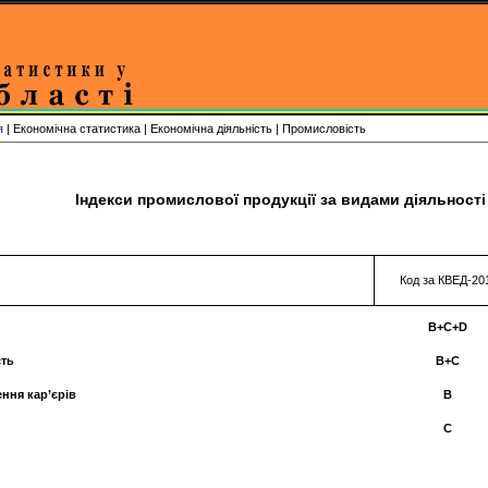
я
| Економічна статистика | Економічна діяльність | Промисловість
Індекси промислової продукції за видами діяльності 
Код за КВЕД-20
B+C+D
сть
B+C
ння кар’єрів
B
С