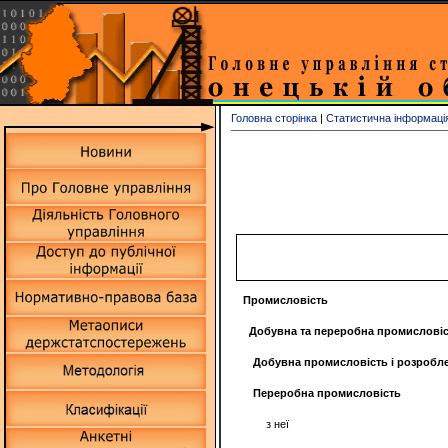
Головна сторінка
|
Статистична інформаці
Промисловість
Добувна та переробна промислові
Добувна промисловість і розробле
Переробна промисловість
з неї