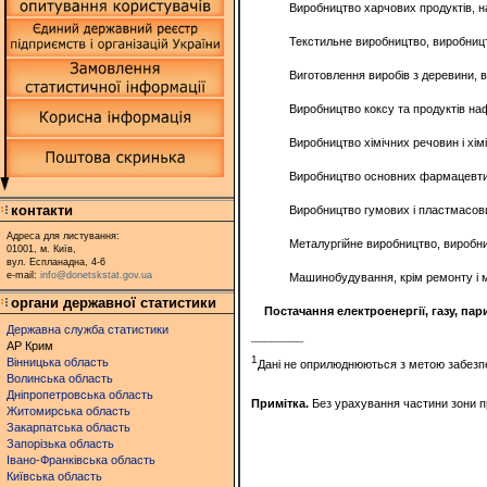
Виробництво харчових продуктів, н
Текстильне виробництво, виробництв
Виготовлення виробів з деревини, 
Виробництво коксу та продуктів н
Виробництво хімічних речовин і хімі
Виробництво основних фармацевтич
контакти
Виробництво гумових і пластмасови
Адреса для листування:
Металургійне виробництво, виробни
01001, м. Київ,
вул. Еспланадна, 4-6
e-mail:
info@donetskstat.gov.ua
Машинобудування, крім ремонту і 
органи державної статистики
Постачання електроенергії, газу, па
Державна служба статистики
________
АР Крим
1
Вінницька область
Дані не оприлюднюються з метою забезпе
Волинська область
Дніпропетровська область
Примітка.
Без урахування частини зони п
Житомирська область
Закарпатська область
Запорізька область
Івано-Франківська область
Київська область