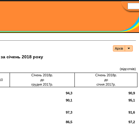
Архів
Архі
за січень 2018 року
(відсотків)
Січень 2018р.
Січень 2018р.
10
до
до
грудня 2017р.
січня 2017р.
94,3
90,9
90,1
95,1
97,3
91,6
86,5
97,2