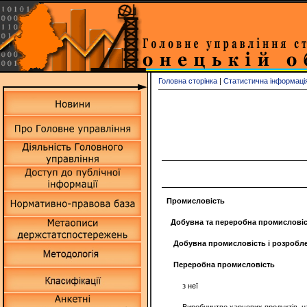
Головна сторінка
|
Статистична інформаці
Промисловість
Добувна та переробна промислові
Добувна промисловість і розробле
Переробна промисловість
з неї