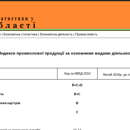
я
| Економічна статистика | Економічна діяльність | Промисловість
Індекси промислової продукції за основними видами діяльност
Код за КВЕД-2010
Лютий 2016р. до с
B+C+D
сть
B+C
ння кар’єрів
B
С