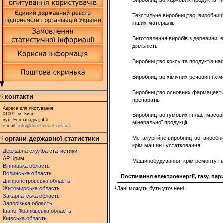
Виробництво харчових продуктів, н
Текстильне виробництво, виробництв
інших матеріалів
Виготовлення виробів з деревини, 
діяльність
Виробництво коксу та продуктів н
Виробництво хімічних речовин і хімі
Виробництво основних фармацевти
контакти
препаратів
Адреса для листування:
01001, м. Київ,
Виробництво гумових і пластмасови
вул. Еспланадна, 4-6
мінеральної продукції
e-mail:
info@donetskstat.gov.ua
органи державної статистики
Металургійне виробництво, виробни
крім машин і устатковання
Державна служба статистики
АР Крим
Машинобудування, крім ремонту і 
Вінницька область
Волинська область
Постачання електроенергії, газу, па
Дніпропетровська область
Житомирська область
¹Дані можуть бути уточнені.
Закарпатська область
Запорізька область
Івано-Франківська область
Київська область