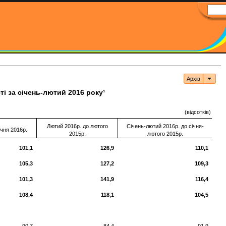
Архів
Архі
і за січень-лютий 2016 року¹
(відсотків)
Лютий 2016р. до лютого
Січень-лютий 2016р. до січня-
ічня 2016р.
2015р.
лютого 2015р.
101,1
126,9
110,1
105,3
127,2
109,3
101,3
141,9
116,4
108,4
118,1
104,5