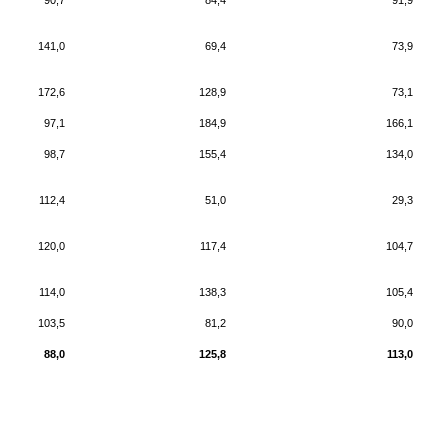
90,7
84,4
91,9
141,0
69,4
73,9
172,6
128,9
73,1
97,1
184,9
166,1
98,7
155,4
134,0
112,4
51,0
29,3
120,0
117,4
104,7
114,0
138,3
105,4
103,5
81,2
90,0
88,0
125,8
113,0