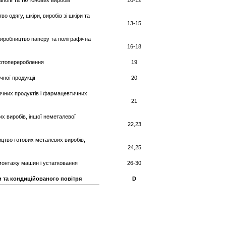
апоїв та тютюнових виробів
10-12
о одягу, шкіри, виробів зі шкіри та
13-15
виробництво паперу та поліграфічна
16-18
афтоперероблення
19
чної продукції
20
чних продуктів і фармацевтичних
21
х виробів, іншої неметалевої
22,23
цтво готових металевих виробів,
24,25
монтажу машин і устатковання
26-30
ри та кондиційованого повітря
D