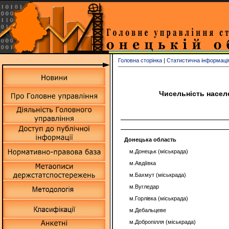
Головна сторінка
|
Статистична інформаці
Чисельність населе
Донецька область
м.Донецьк (міськрада)
м.Авдіївка
м.Бахмут (міськрада)
м.Вугледар
м.Горлівка (міськрада)
м.Дебальцеве
м.Добропілля (міськрада)