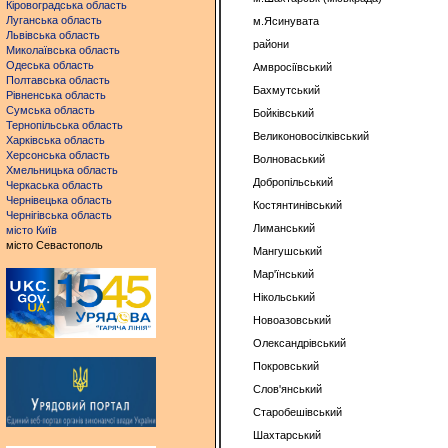
Кіровоградська область
Луганська область
м.Ясинувата
Львівська область
райони
Миколаївська область
Одеська область
Амвросіївський
Полтавська область
Бахмутський
Рівненська область
Сумська область
Бойківський
Тернопільська область
Великоновосілківський
Харківська область
Херсонська область
Волноваський
Хмельницька область
Добропільський
Черкаська область
Чернівецька область
Костянтинівський
Чернігівська область
Лиманський
місто Київ
місто Севастополь
Мангушський
Мар'їнський
Нікольський
Новоазовський
Олександрівський
Покровський
Слов'янський
Старобешівський
Шахтарський