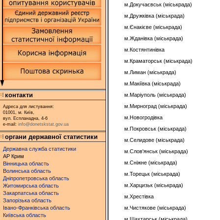
м.Докучаєвськ (міськрада)
м.Дружківка (міськрада)
м.Єнакієве (міськрада)
м.Жданівка (міськрада)
м.Костянтинівка
м.Краматорськ (міськрада)
м.Лиман (міськрада)
м.Макіївка (міськрада)
контакти
м.Маріуполь (міськрада)
м.Мирноград (міськрада)
Адреса для листування:
01001, м. Київ,
м.Новогродівка
вул. Еспланадна, 4-6
e-mail:
info@donetskstat.gov.ua
м.Покровськ (міськрада)
органи державної статистики
м.Селидове (міськрада)
Державна служба статистики
м.Слов'янськ (міськрада)
АР Крим
м.Сніжне (міськрада)
Вінницька область
Волинська область
м.Торецьк (міськрада)
Дніпропетровська область
м.Харцизьк (міськрада)
Житомирська область
Закарпатська область
м.Хрестівка
Запорізька область
Івано-Франківська область
м.Чистякове (міськрада)
Київська область
м.Шахтарськ (міськрада)