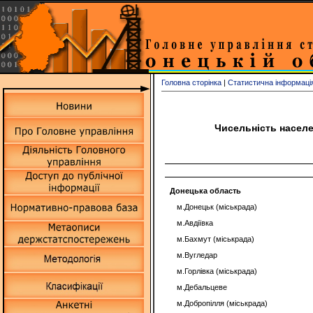
Головна сторінка
|
Статистична інформаці
Чисельність населен
Донецька область
м.Донецьк (міськрада)
м.Авдіївка
м.Бахмут (міськрада)
м.Вугледар
м.Горлівка (міськрада)
м.Дебальцеве
м.Добропілля (міськрада)