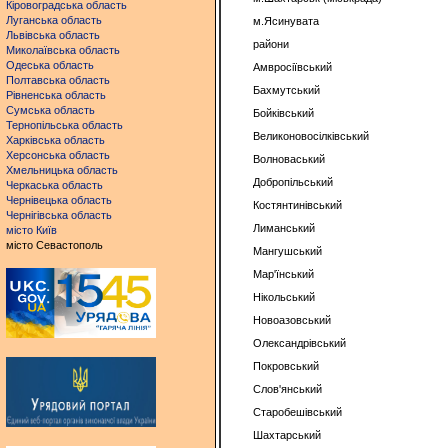
Кіровоградська область
Луганська область
м.Ясинувата
Львівська область
райони
Миколаївська область
Одеська область
Амвросіївський
Полтавська область
Бахмутський
Рівненська область
Сумська область
Бойківський
Тернопільська область
Великоновосілківський
Харківська область
Херсонська область
Волноваський
Хмельницька область
Добропільський
Черкаська область
Чернівецька область
Костянтинівський
Чернігівська область
Лиманський
місто Київ
місто Севастополь
Мангушський
Мар'їнський
Нікольський
Новоазовський
Олександрівський
Покровський
Слов'янський
Старобешівський
Шахтарський