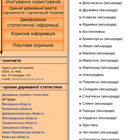
м.Докучаєвськ (міськрада)
м.Дружківка (міськрада)
м.Єнакієве (міськрада)
м.Жданівка (міськрада)
м.Костянтинівка
м.Краматорськ (міськрада)
м.Лиман (міськрада)
м.Макіївка (міськрада)
контакти
м.Маріуполь (міськрада)
м.Мирноград (міськрада)
Адреса для листування:
01001, м. Київ,
м.Новогродівка
вул. Еспланадна, 4-6
e-mail:
info@donetskstat.gov.ua
м.Покровськ (міськрада)
органи державної статистики
м.Селидове (міськрада)
Державна служба статистики
м.Слов'янськ (міськрада)
АР Крим
м.Сніжне (міськрада)
Вінницька область
Волинська область
м.Торецьк (міськрада)
Дніпропетровська область
м.Харцизьк (міськрада)
Житомирська область
Закарпатська область
м.Хрестівка
Запорізька область
Івано-Франківська область
м.Чистякове (міськрада)
Київська область
м.Шахтарськ (міськрада)