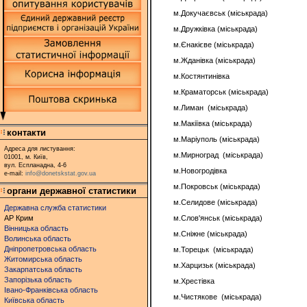
м.Докучаєвськ (міськрада)
м.Дружківка (міськрада)
м.Єнакієве (міськрада)
м.Жданівка (міськрада)
м.Костянтинівка
м.Краматорськ (міськрада)
м.Лиман (міськрада)
м.Макіївка (міськрада)
контакти
м.Маріуполь (міськрада)
Адреса для листування:
м.Мирноград (міськрада)
01001, м. Київ,
вул. Еспланадна, 4-6
м.Новогродівка
e-mail:
info@donetskstat.gov.ua
м.Покровськ (міськрада)
органи державної статистики
м.Селидове (міськрада)
Державна служба статистики
АР Крим
м.Слов'янськ (міськрада)
Вінницька область
м.Сніжне (міськрада)
Волинська область
Дніпропетровська область
м.Торецьк (міськрада)
Житомирська область
м.Харцизьк (міськрада)
Закарпатська область
Запорізька область
м.Хрестівка
Івано-Франківська область
м.Чистякове (міськрада)
Київська область