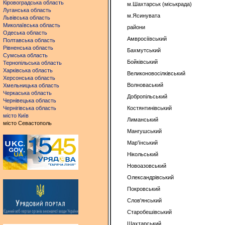
Кіровоградська область
м.Шахтарськ (міськрада)
Луганська область
м.Ясинувата
Львівська область
Миколаївська область
райони
Одеська область
Амвросіївський
Полтавська область
Рівненська область
Бахмутський
Сумська область
Бойківський
Тернопільська область
Харківська область
Великоновосілківський
Херсонська область
Волноваський
Хмельницька область
Черкаська область
Добропільський
Чернівецька область
Чернігівська область
Костянтинівський
місто Київ
Лиманський
місто Севастополь
Мангушський
Мар'їнський
Нікольський
Новоазовський
Олександрівський
Покровський
Слов'янський
Старобешівський
Шахтарський