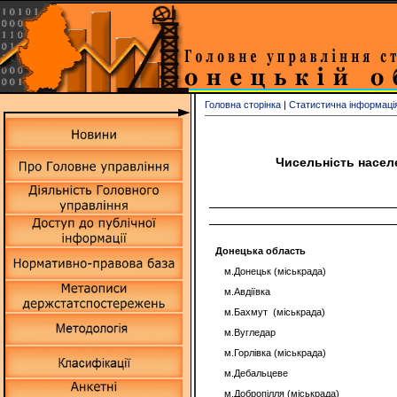
Головна сторінка
|
Статистична інформаці
Чисельність населе
Донецька область
м.Донецьк (міськрада)
м.Авдіївка
м.Бахмут (міськрада)
м.Вугледар
м.Горлівка (міськрада)
м.Дебальцеве
м.Добропілля (міськрада)