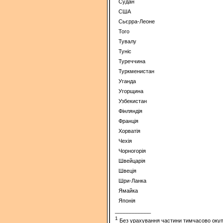
Судан
США
Сьєрра-Леоне
Того
Тувалу
Туніс
Туреччина
Туркменистан
Уганда
Угорщина
Узбекистан
Фінляндія
Франція
Хорватія
Чехія
Чорногорія
Швейцарія
Швеція
Шри-Ланка
Ямайка
Японія
____________
1
Без урахування частини тимчасово окупов