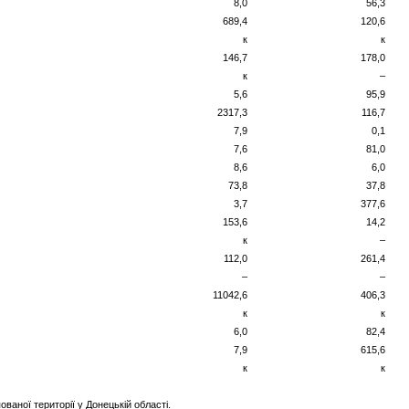
8,0
56,3
689,4
120,6
к
к
146,7
178,0
к
–
5,6
95,9
2317,3
116,7
7,9
0,1
7,6
81,0
8,6
6,0
73,8
37,8
3,7
377,6
153,6
14,2
к
–
112,0
261,4
–
–
11042,6
406,3
к
к
6,0
82,4
7,9
615,6
к
к
аної території у Донецькій області.