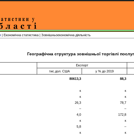
я
| Економічна статистика | Зовнішньоекономічна діяльність
Географічна структура зовнішньої торгівлі послу
Експорт
тис.дол. США
у % до 2019
80613,3
88,3
к
к
к
к
26,3
78,7
–
–
4,0
172,8
к
к
5,8
–
к
к