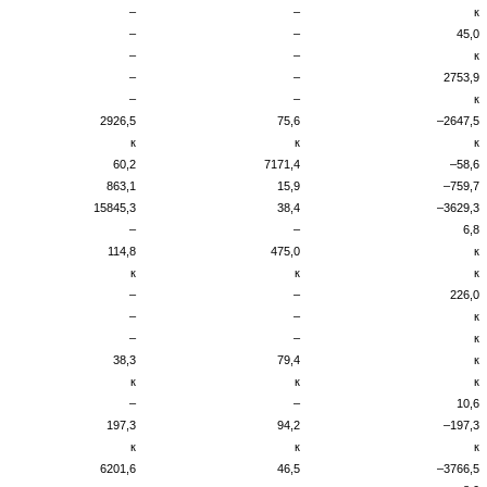
–
–
к
–
–
45,0
–
–
к
–
–
2753,9
–
–
к
2926,5
75,6
–2647,5
к
к
к
60,2
7171,4
–58,6
863,1
15,9
–759,7
15845,3
38,4
–3629,3
–
–
6,8
114,8
475,0
к
к
к
к
–
–
226,0
–
–
к
–
–
к
38,3
79,4
к
к
к
к
–
–
10,6
197,3
94,2
–197,3
к
к
к
6201,6
46,5
–3766,5