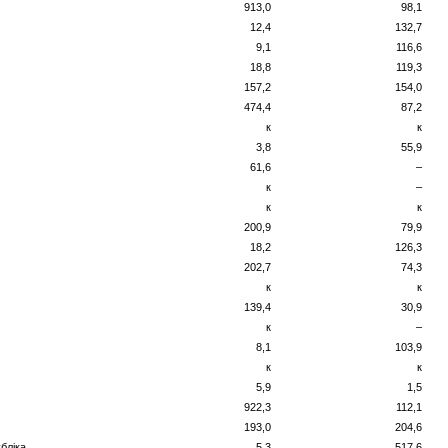
913,0
98,1
12,4
132,7
9,1
116,6
18,8
119,3
157,2
154,0
474,4
87,2
к
к
3,8
55,9
61,6
–
к
–
к
к
200,9
79,9
18,2
126,3
202,7
74,3
к
к
139,4
30,9
к
–
8,1
103,9
к
к
5,9
1,5
922,3
112,1
193,0
204,6
бліка
5,3
517,6