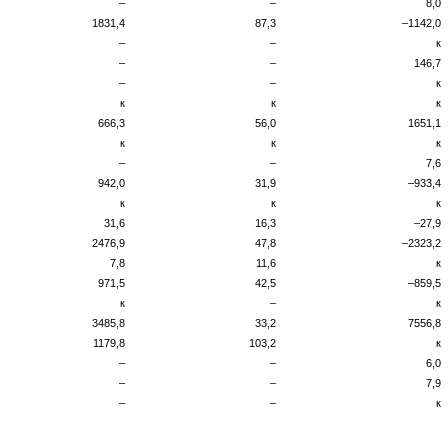
–
–
8,0
1831,4
87,3
–1142,0
–
–
к
–
–
146,7
–
–
к
к
к
к
666,3
56,0
1651,1
к
к
к
–
–
7,6
942,0
31,9
–933,4
к
к
к
31,6
16,3
–27,9
2476,9
47,8
–2323,2
7,8
11,6
к
971,5
42,5
–859,5
к
–
к
3485,8
33,2
7556,8
1179,8
103,2
к
–
–
6,0
–
–
7,9
–
–
к