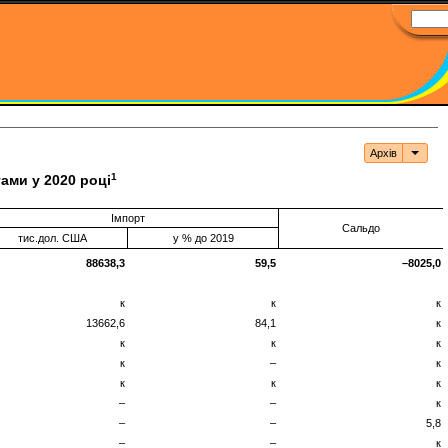
Архів
Архі
1
гами у 2020 році
Імпорт
Сальдо
тис.дол. США
у % до 2019
88638,3
59,5
–8025,0
к
к
к
13662,6
84,1
к
к
к
к
к
–
к
к
к
к
–
–
к
–
–
5,8
–
–
к