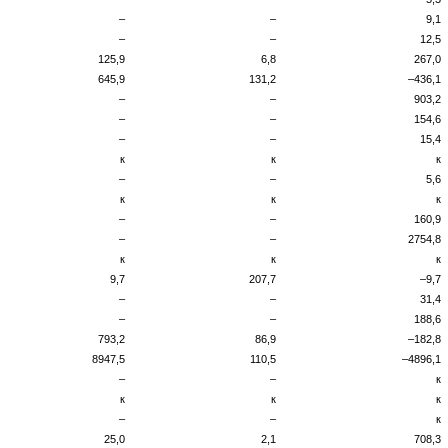
–
–
9,1
–
–
12,5
125,9
6,8
267,0
645,9
131,2
–436,1
–
–
903,2
–
–
154,6
–
–
15,4
к
к
к
–
–
5,6
к
к
к
–
–
160,9
–
–
2754,8
к
к
к
9,7
207,7
–9,7
–
–
31,4
–
–
188,6
793,2
86,9
–182,8
8947,5
110,5
–4896,1
–
–
к
к
к
к
–
–
к
25,0
2,1
708,3