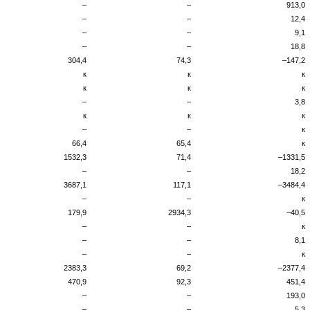
–
–
913,0
–
–
12,4
–
–
9,1
–
–
18,8
304,4
74,3
–147,2
к
к
к
к
к
к
–
–
3,8
к
к
к
–
–
к
66,4
65,4
к
1532,3
71,4
–1331,5
–
–
18,2
3687,1
117,1
–3484,4
–
–
к
179,9
2934,3
–40,5
–
–
к
–
–
8,1
–
–
к
2383,3
69,2
–2377,4
470,9
92,3
451,4
–
–
193,0
–
–
5,3