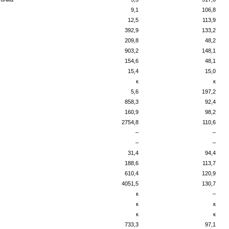
9,1
106,8
12,5
113,9
392,9
133,2
209,8
48,2
903,2
148,1
154,6
48,1
15,4
15,0
к
к
5,6
197,2
858,3
92,4
160,9
98,2
2754,8
110,6
–
–
–
–
31,4
94,4
188,6
113,7
610,4
120,9
4051,5
130,7
к
–
к
к
к
к
733,3
97,1