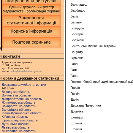
Бангладеш
Барбадос
Беліз
Бельгія
Білорусь
Болгарія
Бразилія
Британські Віргінські Острови
Вануату
контакти
Вірменія
Адреса для листування:
Габон
01001, м. Київ,
вул. Еспланадна, 4-6
Гаїті
e-mail:
info@donetskstat.gov.ua
Гана
органи державної статистики
Гонконг, Особливий адміністративний ра
Державна служба статистики
Греція
АР Крим
Вінницька область
Грузія
Волинська область
Дніпропетровська область
Данія
Житомирська область
Держава Палестина
Закарпатська область
Запорізька область
Домініка
Івано-Франківська область
Київська область
Еквадор
Кіровоградська область
Естонія
Луганська область
Львівська область
Ефіопія
Миколаївська область