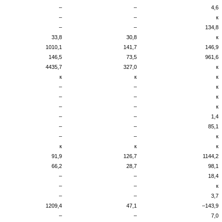
–
–
4,6
–
–
к
–
–
134,8
33,8
30,8
к
1010,1
141,7
146,9
146,5
73,5
961,6
4435,7
327,0
к
к
к
к
–
–
к
–
–
к
–
–
к
–
–
1,4
–
–
85,1
–
–
к
к
к
к
91,9
126,7
1144,2
66,2
28,7
98,1
–
–
18,4
–
–
к
–
–
3,7
1209,4
47,1
–143,9
–
–
7,0