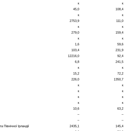
к
к
45,0
108,4
к
к
2753,9
111,0
к
к
279,0
159,4
к
к
1,6
59,6
103,4
231,9
12216,0
92,4
6,8
241,5
к
к
15,2
72,2
226,0
1350,7
к
к
к
к
к
к
к
к
10,6
63,2
–
–
–
–
а Північної Ірландії
2435,1
145,4