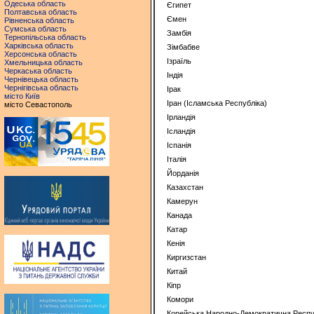
Одеська область
Єгипет
Полтавська область
Ємен
Рівненська область
Сумська область
Замбія
Тернопільська область
Харківська область
Зімбабве
Херсонська область
Ізраїль
Хмельницька область
Черкаська область
Індія
Чернівецька область
Чернігівська область
Ірак
місто Київ
Іран (Ісламська Республіка)
місто Севастополь
Ірландія
Ісландія
Іспанія
Італія
Йорданія
Казахстан
Камерун
Канада
Катар
Кенія
Киргизстан
Китай
Кіпр
Комори
Корейська Народно-Демократична Респу