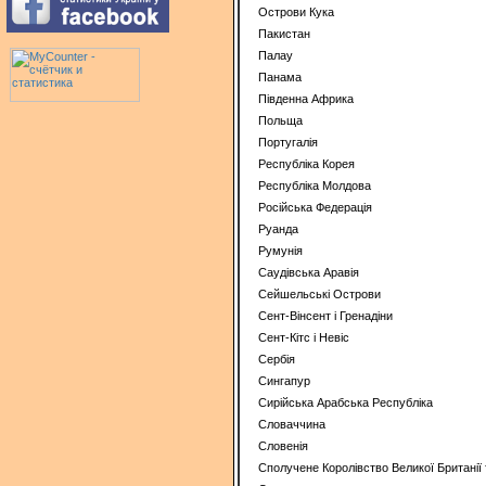
Острови Кука
Пакистан
Палау
Панама
Південна Африка
Польща
Португалія
Республіка Корея
Республіка Молдова
Російська Федерація
Руанда
Румунія
Саудівська Аравія
Сейшельські Острови
Сент-Вінсент і Гренадіни
Сент-Кітс і Невіс
Сербія
Сингапур
Сирійська Арабська Республіка
Словаччина
Словенія
Сполучене Королівство Великої Британії т