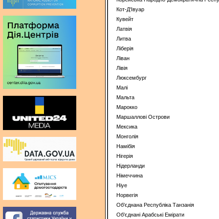
Кот-Д'Івуар
Кувейт
Латвія
Литва
Ліберія
Ліван
Лівія
Люксембург
Малі
Мальта
Марокко
Маршаллові Острови
Мексика
Монголія
Намібія
Нігерія
Нідерланди
Німеччина
Ніуе
Норвегія
Об'єднана Республіка Танзанія
Об'єднані Арабські Емірати