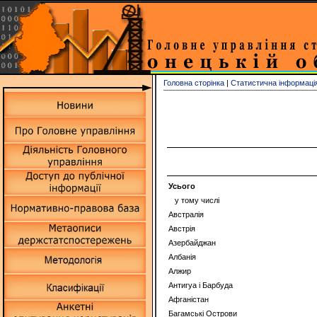
Головна сторінка
|
Статистична інформаці
Усього
у тому числі
Австралія
Австрія
Азербайджан
Албанія
Алжир
Антигуа і Барбуда
Афганістан
Багамські Острови