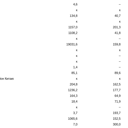
4,6
–
к
к
134,8
40,7
к
к
1157,0
201,3
1108,2
41,8
к
–
19031,6
159,8
к
к
к
–
к
–
1,4
–
85,1
89,6
йон Китаю
к
к
204,8
162,5
1236,2
177,7
164,3
64,9
18,4
71,9
к
–
3,7
193,7
1065,6
152,5
7,0
300,0