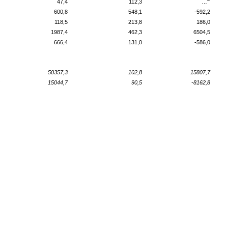
47,4
112,3
…
600,8
548,1
-592,2
118,5
213,8
186,0
1987,4
462,3
6504,5
666,4
131,0
-586,0
50357,3
102,8
15807,7
15044,7
90,5
-8162,8