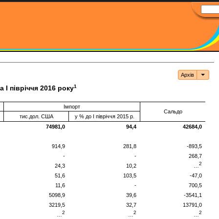
Архів
Архі
1
 І півріччя 2016 року
Імпорт
Сальдо
тис.дол. США
у % до І півріччя 2015 р.
74981,0
94,4
42684,0
914,9
281,8
-893,5
-
-
268,7
2
24,3
10,2
…
51,6
103,5
-47,0
11,6
-
700,5
5098,9
39,6
-3541,1
3219,5
32,7
13791,0
2
2
2
…
…
…