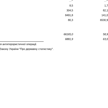
…
…
8,5
1,7
304,5
82,1
8491,8
141,0
80,3
6530,9
66165,0
58,9
6881,9
63,0
 антитерористичної операції.
 Закону України "Про державну статистику".