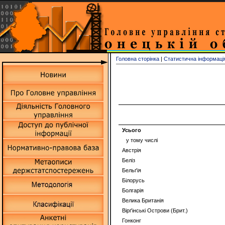
Головна сторінка
|
Статистична інформаці
Усього
у тому числі
Австрiя
Белiз
Бельґiя
Бiлорусь
Болгарiя
Велика Британія
Вiрґiнськi Острови (Брит.)
Гонконг