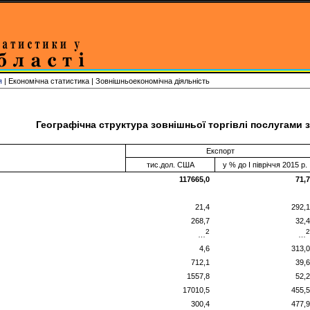
я
| Економічна статистика | Зовнішньоекономічна діяльність
Географічна структура зовнішньої торгівлі послугами за
Експорт
тис.дол. США
у % до І півріччя 2015 р.
117665,0
71,7
21,4
292,1
268,7
32,4
2
2
…
…
4,6
313,0
712,1
39,6
1557,8
52,2
17010,5
455,5
300,4
477,9