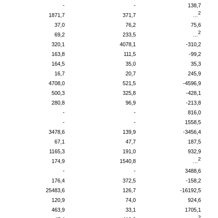
-
-
138,7
2
1871,7
371,7
…
37,0
76,2
75,6
2
69,2
233,5
…
320,1
4078,1
-310,2
163,8
111,5
-99,2
164,5
35,0
35,3
16,7
20,7
245,9
4708,0
521,5
-4596,9
500,3
325,8
-428,1
280,8
96,9
-213,8
-
-
816,0
-
-
1558,5
3478,6
139,9
-3456,4
67,1
47,7
187,5
1165,3
191,0
932,9
2
174,9
1540,8
…
-
-
3488,6
176,4
372,5
-158,2
25483,6
126,7
-16192,5
120,9
74,0
924,6
463,9
33,1
1705,1
2