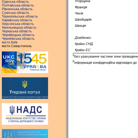
Угорщина
Одеська область
Полтавська область
Францiя
Рівненська область
Сумська область
Чехія
Тернопільська область
Швейцарiя
Харківська область
Херсонська область
Швецiя
Хмельницька область
Черкаська область
Чернівецька область
Довідково:
Чернігівська область
місто Київ
Країни СНД
місто Севастополь
Країни ЄС
1
Без урахування частини зони проведення
2
Інформація конфіденційна відповідно до