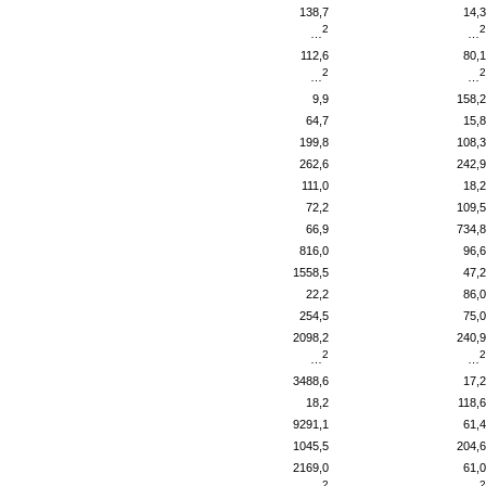
138,7
14,3
2
2
…
…
112,6
80,1
2
2
…
…
9,9
158,2
64,7
15,8
199,8
108,3
262,6
242,9
111,0
18,2
72,2
109,5
66,9
734,8
816,0
96,6
1558,5
47,2
22,2
86,0
254,5
75,0
2098,2
240,9
2
2
…
…
3488,6
17,2
18,2
118,6
9291,1
61,4
1045,5
204,6
2169,0
61,0
2
2