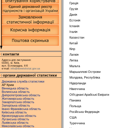
Грецiя
Грузiя
Данiя
Естонiя
Iспанiя
Iталiя
Казахстан
Китай
Кiпр
контакти
Латвiя
Адреса для листування:
Литва
01001, м. Київ,
вул. Еспланадна, 4-6
Мальта
e-mail:
info@donetskstat.gov.ua
Маршалловi Острови
органи державної статистики
Молдова, Республіка
Державна служба статистики
Нiдерланди
АР Крим
Вінницька область
Нiмеччина
Волинська область
Oб'єднанi Арабськi Емiрати
Дніпропетровська область
Житомирська область
Панама
Закарпатська область
Запорізька область
Польща
Івано-Франківська область
Росiйська Федерацiя
Київська область
Кіровоградська область
США
Луганська область
Львівська область
Туреччина
Миколаївська область