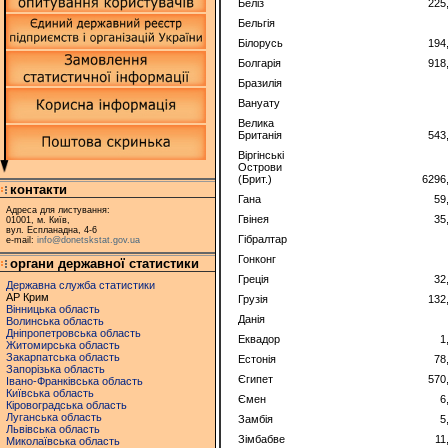
Беліз
225
Бельгія
Білорусь
194
Болгарія
918
Бразилія
Вануату
Велика
Британія
543
Віргінські
Острови
(Брит.)
6296
контакти
Гана
59
Адреса для листування:
Гвінея
35
01001, м. Київ,
вул. Еспланадна, 4-6
Гібралтар
e-mail:
info@donetskstat.gov.ua
Гонконг
органи державної статистики
Греція
32
Державна служба статистики
АР Крим
Грузія
132
Вінницька область
Данія
Волинська область
Дніпропетровська область
Еквадор
1
Житомирська область
Закарпатська область
Естонія
78
Запорізька область
Єгипет
570
Івано-Франківська область
Київська область
Ємен
6
Кіровоградська область
Луганська область
Замбія
5
Львівська область
Зімбабве
11
Миколаївська область