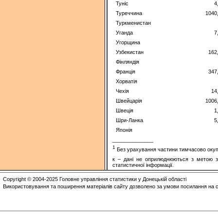
Туніс
4
Туреччина
1040
Туркменистан
Уганда
7
Угорщина
Узбекистан
162
Фінляндія
Франція
347
Хорватія
Чехія
14
Швейцарія
1006
Швеція
1
Шри-Ланка
5
Японія
______________
1
Без урахування частини тимчасово окупов
к – дані не оприлюднюються з метою з
статистичної інформації.
Copyright © 2004-2025 Головне управління статистики у Донецькій області
Використовування та поширення матеріалів сайту дозволено за умови посилання на с