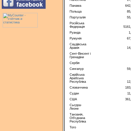
Панама
642
Польща
85
Португалія
55
Російська
Федерація
5161
Руанда
1
Румунія
67
Саудівська
Аравія
14
Сент-Вінсент і
Гренадіни
Сербія
Сингапур
59
Сирійська
Арабська
Республіка
12
Словаччина
183
Судан
11
США
361
Сьєрра-
Леоне
Танзанія,
Об'єднана
Республіка
Того