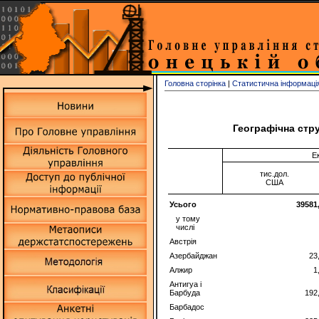
Головна сторінка
|
Статистична інформаці
Географічна стру
Е
тис.дол.
США
Усього
39581
у тому
числі
Австрія
Азербайджан
23
Алжир
1
Антигуа і
Барбуда
192
Барбадос