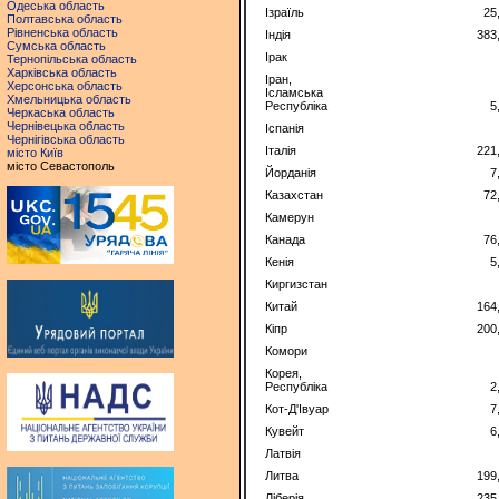
Одеська область
Ізраїль
25
Полтавська область
Рівненська область
Індія
383
Сумська область
Ірак
Тернопільська область
Харківська область
Іран,
Херсонська область
Ісламська
Хмельницька область
Республіка
5
Черкаська область
Чернівецька область
Іспанія
Чернігівська область
Італія
221
місто Київ
місто Севастополь
Йорданія
7
Казахстан
72
Камерун
Канада
76
Кенія
5
Киргизстан
Китай
164
Кіпр
200
Комори
Корея,
Республіка
2
Кот-Д'Івуар
7
Кувейт
6
Латвія
Литва
199
Ліберія
235