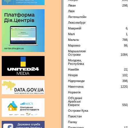
Ліван
298
Лівія
Ліхтенштейн
Люксембург
Маврикій
6
Малі
1
Мальта
788
Марокко
86
Маршаллові
Острови
1084
Молдова,
Республіка
Намібія
22
Нігерія
102
Нідерланди
398
Німеччина
1220
Норвегія
Об'єднані
Арабські
Емірати
550
Острови Кука
Пакистан
Палау
Палестина
17