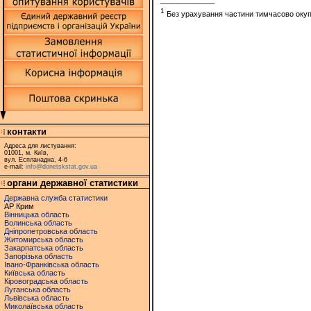
_____________
1
Без урахування частини тимчасово окупов
контакти
Адреса для листування:
01001, м. Київ,
вул. Еспланадна, 4-6
e-mail:
info@donetskstat.gov.ua
органи державної статистики
Державна служба статистики
АР Крим
Вінницька область
Волинська область
Дніпропетровська область
Житомирська область
Закарпатська область
Запорізька область
Івано-Франківська область
Київська область
Кіровоградська область
Луганська область
Львівська область
Миколаївська область