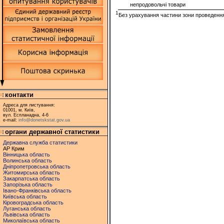
непродовольчі товари
1
Без урахування частини зони проведення 
контакти
Адреса для листування:
01001, м. Київ,
вул. Еспланадна, 4-6
e-mail:
info@donetskstat.gov.ua
органи державної статистики
Державна служба статистики
АР Крим
Вінницька область
Волинська область
Дніпропетровська область
Житомирська область
Закарпатська область
Запорізька область
Івано-Франківська область
Київська область
Кіровоградська область
Луганська область
Львівська область
Миколаївська область