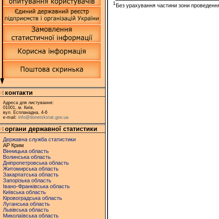
1
Без урахування частини зони проведення
контакти
Адреса для листування:
01001, м. Київ,
вул. Еспланадна, 4-6
e-mail:
info@donetskstat.gov.ua
органи державної статистики
Державна служба статистики
АР Крим
Вінницька область
Волинська область
Дніпропетровська область
Житомирська область
Закарпатська область
Запорізька область
Івано-Франківська область
Київська область
Кіровоградська область
Луганська область
Львівська область
Миколаївська область