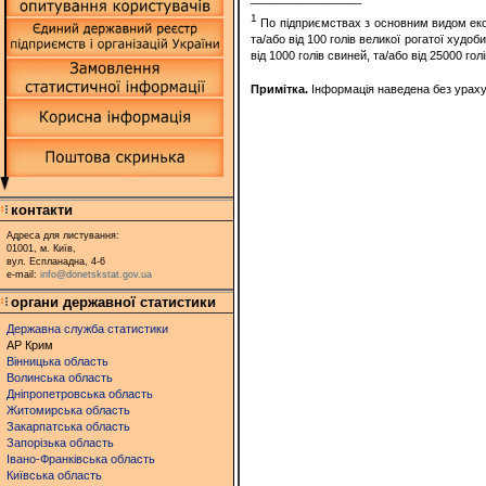
1
По підприємствах з основним видом екон
та/або від 100 голів великої рогатої худоби
від 1000 голів свиней, та/або від 25000 голі
Примітка.
Інформація наведена без урахув
контакти
Адреса для листування:
01001, м. Київ,
вул. Еспланадна, 4-6
e-mail:
info@donetskstat.gov.ua
органи державної статистики
Державна служба статистики
АР Крим
Вінницька область
Волинська область
Дніпропетровська область
Житомирська область
Закарпатська область
Запорізька область
Івано-Франківська область
Київська область