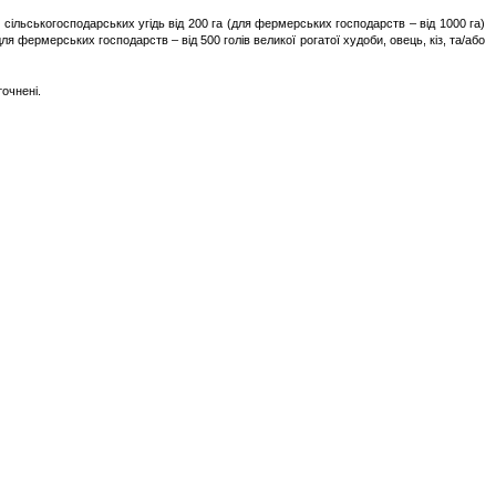
 сільськогосподарських угідь від 200 га (для фермерських господарств – від 1000 га)
в (для фермерських господарств – від 500 голів великої рогатої худоби, овець, кіз, та/або
очнені.