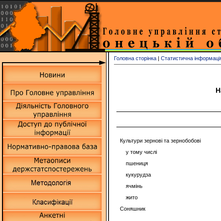
Головна сторінка
|
Статистична інформаці
Н
Культури зернові та зернобобові
у тому числі
пшениця
кукурудза
ячмінь
жито
Соняшник
_________________