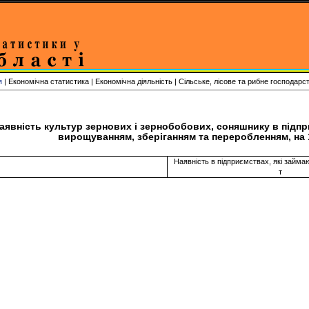
я
| Економічна статистика | Економічна діяльність | Сільське, лісове та рибне господарс
аявність культур зернових і зернобобових, соняшнику в підпр
вирощуванням, зберіганням та переробленням, на 
Наявність в підприємствах, які займ
т