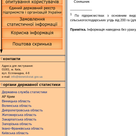
Соняшник
____________
1
По підприємствах з основним видо
сільськогосподарських угідь від 200 га
Примітка.
Інформація наведена без урахув
контакти
Адреса для листування:
01001, м. Київ,
вул. Еспланадна, 4-6
e-mail:
info@donetskstat.gov.ua
органи державної статистики
Державна служба статистики
АР Крим
Вінницька область
Волинська область
Дніпропетровська область
Житомирська область
Закарпатська область
Запорізька область
Івано-Франківська область
Київська область