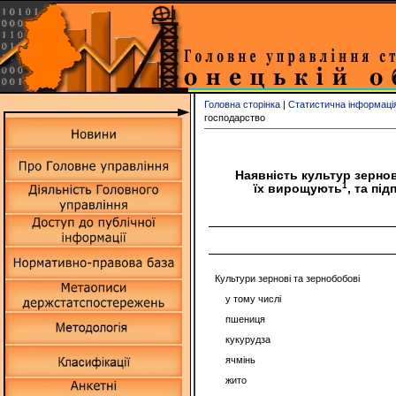
Головна сторінка
|
Статистична інформаці
господарство
Наявність культур зерно
1
їх вирощують
, та пі
Культури зернові та зернобобові
у тому числі
пшениця
кукурудза
ячмінь
жито