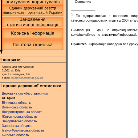
Соняшник
_____________
1
По підприємствах з основним видо
сільськогосподарських угідь від 200 га
Символ (к) – дані не оприлюднюютьс
конфіденційності статистичної інформації.
Примітка.
Інформація наведена без урахув
контакти
Адреса для листування:
01001, м. Київ,
вул. Еспланадна, 4-6
e-mail:
info@donetskstat.gov.ua
органи державної статистики
Державна служба статистики
АР Крим
Вінницька область
Волинська область
Дніпропетровська область
Житомирська область
Закарпатська область
Запорізька область
Івано-Франківська область
Київська область