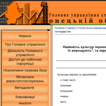
Головна сторінка
|
Статистична інформаці
господарство
Наявність культур зерно
1
їх вирощують
, та пі
Культури зернові та зернобобові
у тому числі
пшениця
кукурудза
ячмінь
жито