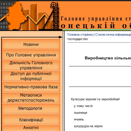
Головна сторінка
|
Статистична інформаці
господарство
Виробництво сільсько
Культури зернові та зернобобові¹
у тому числі
пшениця
ячмінь
кукурудза на зерно