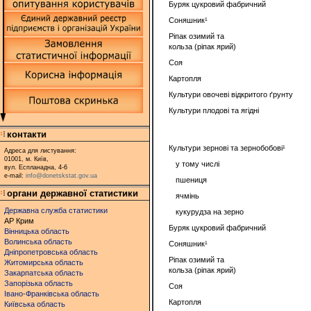
Буряк цукровий фабричний
Соняшник¹
Ріпак озимий та
кольза (ріпак ярий)
Соя
Картопля
Культури овочеві відкритого ґрунту
Культури плодові та ягідні
контакти
Культури зернові та зернобобові¹
Адреса для листування:
01001, м. Київ,
у тому числі
вул. Еспланадна, 4-6
e-mail:
info@donetskstat.gov.ua
пшениця
органи державної статистики
ячмінь
Державна служба статистики
кукурудза на зерно
АР Крим
Буряк цукровий фабричний
Вінницька область
Волинська область
Соняшник¹
Дніпропетровська область
Ріпак озимий та
Житомирська область
кольза (ріпак ярий)
Закарпатська область
Запорізька область
Соя
Івано-Франківська область
Картопля
Київська область