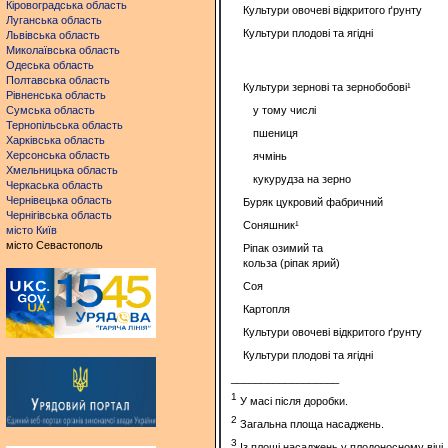
Кіровоградська область
Культури овочеві відкритого ґрунту
Луганська область
Культури плодові та ягідні
Львівська область
Миколаївська область
Одеська область
Полтавська область
Культури зернові та зернобобові¹
Рівненська область
Сумська область
у тому числі
Тернопільська область
пшениця
Харківська область
Херсонська область
ячмінь
Хмельницька область
кукурудза на зерно
Черкаська область
Чернівецька область
Буряк цукровий фабричний
Чернігівська область
Соняшник¹
місто Київ
місто Севастополь
Ріпак озимий та
кольза (ріпак ярий)
Соя
Картопля
Культури овочеві відкритого ґрунту
Культури плодові та ягідні
__________________
1
У масі після доробки.
2
Загальна площа насаджень.
3
Із площі насаджень у плодоносному віці.