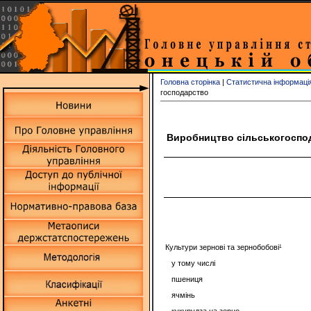
Головна сторінка
|
Статистична інформаці
господарство
Виробництво сільськогоспода
Культури зернові та зернобобові¹
у тому числі
пшениця
ячмінь