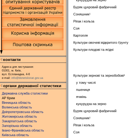
кукурудза на зерно
Буряк цукровий фабричний
Соняшник¹
Ріпак і кольза
Соя
Картопля
Культури овочеві відкритого ґрунту
Культури плодові та ягідні
контакти
Адреса для листування:
01001, м. Київ,
вул. Еспланадна, 4-6
Культури зернові та зернобобові¹
e-mail:
info@donetskstat.gov.ua
у тому числі
органи державної статистики
пшениця
Державна служба статистики
ячмінь
АР Крим
Вінницька область
кукурудза на зерно
Волинська область
Буряк цукровий фабричний
Дніпропетровська область
Житомирська область
Соняшник¹
Закарпатська область
Ріпак і кольза
Запорізька область
Івано-Франківська область
Соя
Київська область