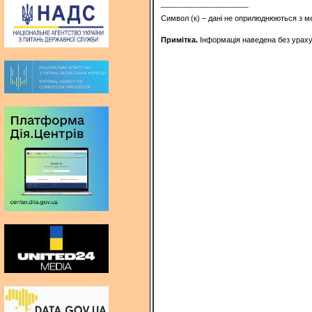
_____________________
Символ (к) – дані не оприлюднюються з м
Примітка.
Інформація наведена без урахув