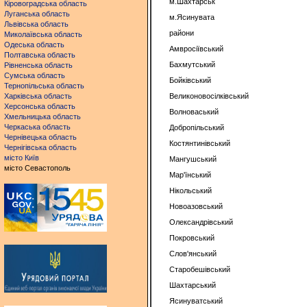
м.Шахтарськ
Кіровоградська область
Луганська область
м.Ясинувата
Львівська область
райони
Миколаївська область
Одеська область
Амвросіївський
Полтавська область
Бахмутський
Рівненська область
Сумська область
Бойківський
Тернопільська область
Харківська область
Великоновосілківський
Херсонська область
Волноваський
Хмельницька область
Черкаська область
Добропільський
Чернівецька область
Костянтинівський
Чернігівська область
місто Київ
Мангушський
місто Севастополь
Мар'їнський
Нікольський
Новоазовський
Олександрівський
Покровський
Слов'янський
Старобешівський
Шахтарський
Ясинуватський