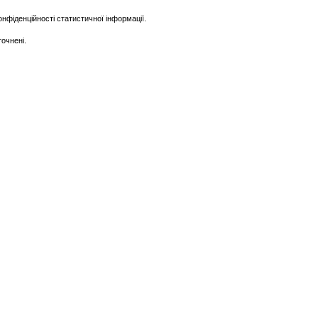
фіденційності статистичної інформації.
очнені.