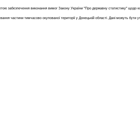
етою забезпечення виконання вимог Закону України "Про державну статистику" щодо кон
ання частини тимчасово окупованої території у Донецькій області. Дані можуть бути ут