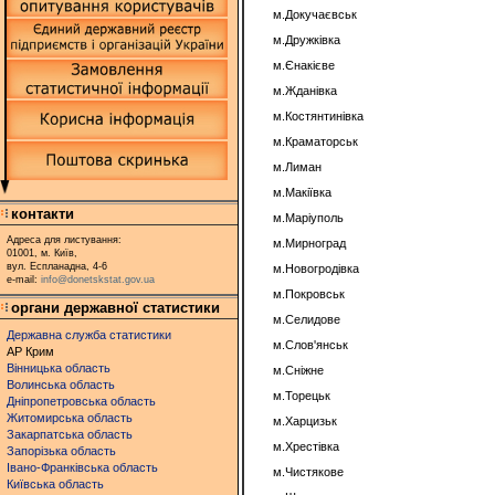
м.Докучаєвськ
м.Дружківка
м.Єнакієве
м.Жданівка
м.Костянтинівка
м.Краматорськ
м.Лиман
м.Макіївка
контакти
м.Маріуполь
Адреса для листування:
м.Мирноград
01001, м. Київ,
вул. Еспланадна, 4-6
м.Новогродівка
e-mail:
info@donetskstat.gov.ua
м.Покровськ
органи державної статистики
м.Селидове
Державна служба статистики
м.Слов'янськ
АР Крим
Вінницька область
м.Сніжне
Волинська область
м.Торецьк
Дніпропетровська область
Житомирська область
м.Харцизьк
Закарпатська область
м.Хрестівка
Запорізька область
Івано-Франківська область
м.Чистякове
Київська область