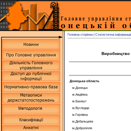
Головна сторінка
|
Статистична інформаці
Виробництво п
Донецька область
м.Донецьк
м.Авдіївка
м.Бахмут
м.Вугледар
м.Горлівка
м.Дебальцеве
м.Добропілля