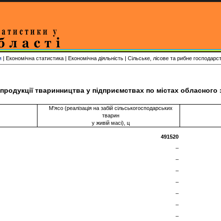
я
| Економічна статистика | Економічна діяльність | Сільське, лісове та рибне господарс
родукції тваринництва у підприємствах по містах обласного з
М'ясо (реалізація на забій сільськогосподарських
тварин
у живій масі), ц
491520
–
–
–
–
–
–
–