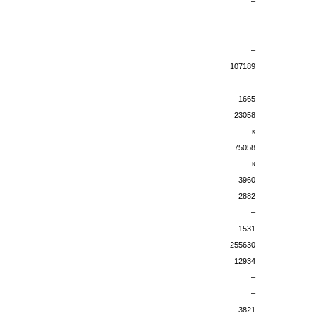
–
–
–
107189
–
1665
23058
к
75058
к
3960
2882
–
1531
255630
12934
–
–
3821