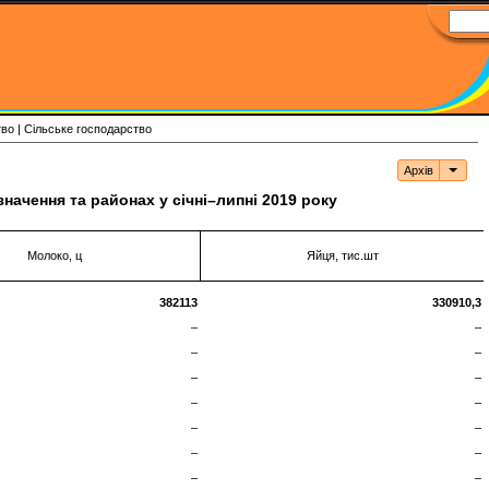
тво | Сільське господарство
Архів
Архі
начення та районах у січні–липні 2019 року
Молоко, ц
Яйця, тис.шт
382113
330910
,
3
–
–
–
–
–
–
–
–
–
–
–
–
–
–