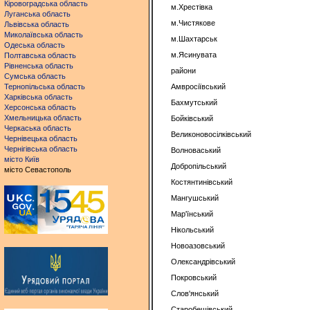
Кіровоградська область
м.Хрестівка
Луганська область
м.Чистякове
Львівська область
Миколаївська область
м.Шахтарськ
Одеська область
м.Ясинувата
Полтавська область
Рівненська область
райони
Сумська область
Тернопільська область
Амвросіївський
Харківська область
Бахмутський
Херсонська область
Хмельницька область
Бойківський
Черкаська область
Великоновосілківський
Чернівецька область
Чернігівська область
Волноваський
місто Київ
Добропільський
місто Севастополь
Костянтинівський
Мангушський
Мар'їнський
Нікольський
Новоазовський
Олександрівський
Покровський
Слов'янський
Старобешівський