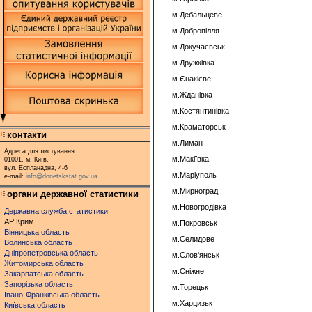
м.Дебальцеве
м.Добропілля
м.Докучаєвськ
м.Дружківка
м.Єнакієве
м.Жданівка
м.Костянтинівка
м.Краматорськ
контакти
м.Лиман
Адреса для листування:
м.Макіївка
01001, м. Київ,
вул. Еспланадна, 4-6
м.Маріуполь
e-mail:
info@donetskstat.gov.ua
м.Мирноград
органи державної статистики
м.Новогродівка
Державна служба статистики
АР Крим
м.Покровськ
Вінницька область
м.Селидове
Волинська область
Дніпропетровська область
м.Слов'янськ
Житомирська область
м.Сніжне
Закарпатська область
Запорізька область
м.Торецьк
Івано-Франківська область
м.Харцизьк
Київська область