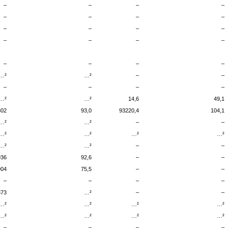
–
–
–
–
–
–
–
–
–
–
–
–
–
–
–
–
–
–
–
–
…²
…²
–
–
–
–
–
–
…²
…²
14,6
49,1
802
93,0
93220,4
104,1
…²
…²
–
–
…²
…²
…²
…²
…²
…²
–
–
936
92,6
–
–
904
75,5
–
–
–
–
–
–
373
…²
–
–
…²
…²
…²
…²
…²
…²
…²
…²
–
–
–
–