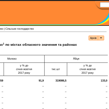
тво | Сільське господарство
Архів
Архі
1
ах
по містах обласного значення та районах
Молоко
Яйця
у % до
у % до
січня-жовтня
тис.шт
січня-жовтня
2017 року
2017 року
259
91,
9
319086
,
5
1
33
,
0
–
–
–
–
–
–
–
–
–
–
–
–
–
–
–
–
–
–
–
–