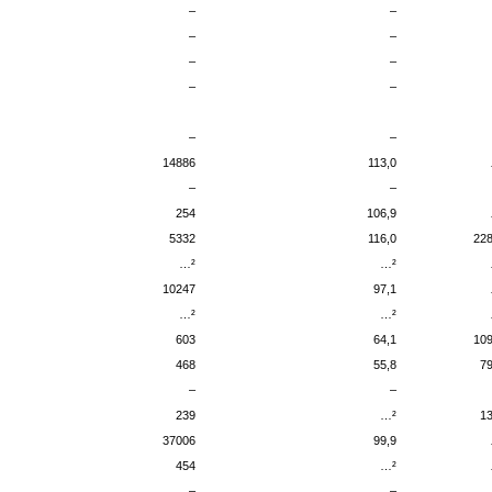
–
–
–
–
–
–
–
–
–
–
14886
113,0
–
–
254
106,9
5332
116,0
22
…²
…²
10247
97,1
…²
…²
603
64,1
10
468
55,8
7
–
–
239
…²
1
37006
99,9
454
…²
–
–