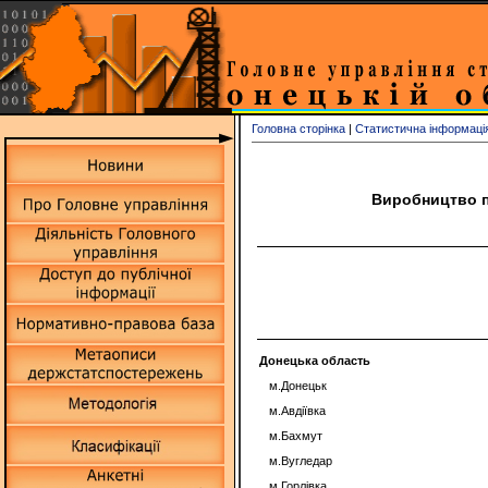
Головна сторінка
|
Статистична інформаці
Виробництво п
Донецька область
м.Донецьк
м.Авдіївка
м.Бахмут
м.Вугледар
м.Горлівка