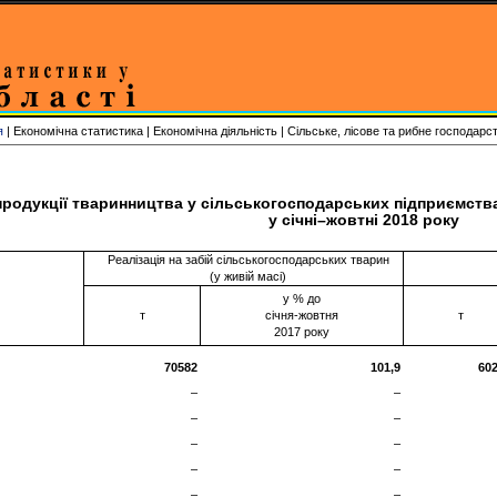
я
| Економічна статистика | Економічна діяльність | Сільське, лісове та рибне господарс
родукції тваринництва у сільськогосподарських підприємств
у січні–жовтні 2018 року
Реалізація на забій сільськогосподарських тварин
(у живій масі)
у % до
т
січня-жовтня
т
2017 року
70582
10
1
,
9
60
–
–
–
–
–
–
–
–
–
–