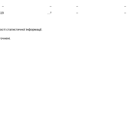
–
–
–
–
619
…²
–
–
ті статистичної інформації.
очнені.