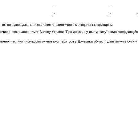
–
–
…²
…²
, які не відповідають визначеним статистичною методологією критеріям.
чення виконання вимог Закону України "Про державну статистику" щодо конфіденційнос
ання частини тимчасово окупованої території у Донецькій області. Дані можуть бути ут