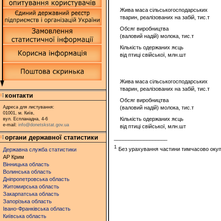
Жива маса сільськогосподарських
тварин, реалізованих на забій, тис.т
Обсяг виробництва
(валовий надій) молока, тис.т
Кількість одержаних яєць
від птиці свійської, млн.шт
Жива маса сільськогосподарських
тварин, реалізованих на забій, тис.т
контакти
Обсяг виробництва
Адреса для листування:
(валовий надій) молока, тис.т
01001, м. Київ,
Кількість одержаних яєць
вул. Еспланадна, 4-6
e-mail:
info@donetskstat.gov.ua
від птиці свійської, млн.шт
органи державної статистики
__________________
1
Без урахування частини тимчасово окупов
Державна служба статистики
АР Крим
Вінницька область
Волинська область
Дніпропетровська область
Житомирська область
Закарпатська область
Запорізька область
Івано-Франківська область
Київська область