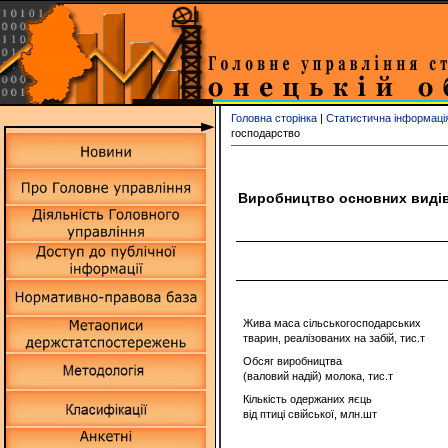
Головна сторінка
|
Статистична інформаці
господарство
Виробництво основних видів п
Жива маса сільськогосподарських
тварин, реалізованих на забій, тис.т
Обсяг виробництва
(валовий надій) молока, тис.т
Кількість одержаних яєць
від птиці свійської, млн.шт