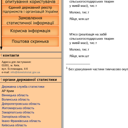
сільськогосподарських тварин
у живій масі), тис.т
Молоко, тис.т
Яйця, млн.шт
М'ясо (реалізація на забій
сільськогосподарських тварин
у живій масі), тис.т
Молоко, тис.т
контакти
Яйця, млн.шт
Адреса для листування:
______________
01001, м. Київ,
1
вул. Еспланадна, 4-6
Без урахування частини тимчасово окупов
e-mail:
info@donetskstat.gov.ua
органи державної статистики
Державна служба статистики
АР Крим
Вінницька область
Волинська область
Дніпропетровська область
Житомирська область
Закарпатська область
Запорізька область
Івано-Франківська область
Київська область