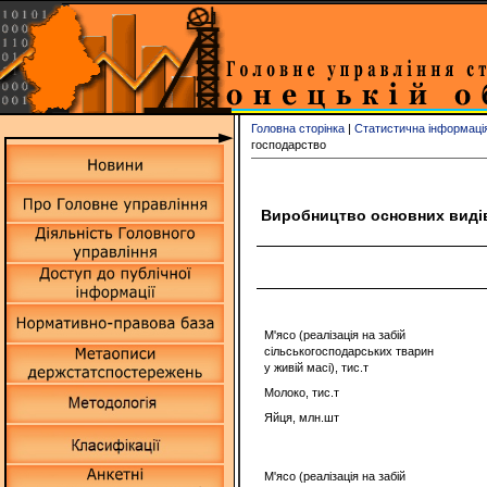
Головна сторінка
|
Статистична інформаці
господарство
Виробництво основних видів 
М'ясо (реалізація на забій
сільськогосподарських тварин
у живій масі), тис.т
Молоко, тис.т
Яйця, млн.шт
М'ясо (реалізація на забій