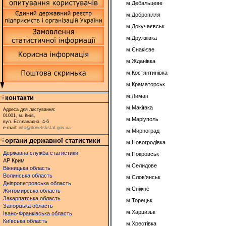
м.Дебальцеве
м.Добропілля
м.Докучаєвськ
м.Дружківка
м.Єнакієве
м.Жданівка
м.Костянтинівка
м.Краматорськ
м.Лиман
контакти
м.Макіївка
Адреса для листування:
01001, м. Київ,
м.Маріуполь
вул. Еспланадна, 4-6
e-mail:
info@donetskstat.gov.ua
м.Мирноград
органи державної статистики
м.Новогродівка
Державна служба статистики
м.Покровськ
АР Крим
м.Селидове
Вінницька область
Волинська область
м.Слов'янськ
Дніпропетровська область
м.Сніжне
Житомирська область
Закарпатська область
м.Торецьк
Запорізька область
м.Харцизьк
Івано-Франківська область
Київська область
м.Хрестівка