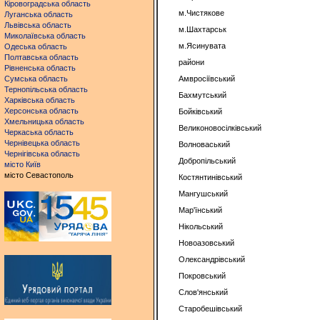
Кіровоградська область
м.Чистякове
Луганська область
Львівська область
м.Шахтарськ
Миколаївська область
м.Ясинувата
Одеська область
Полтавська область
райони
Рівненська область
Сумська область
Амвросіївський
Тернопільська область
Бахмутський
Харківська область
Херсонська область
Бойківський
Хмельницька область
Великоновосілківський
Черкаська область
Чернівецька область
Волноваський
Чернігівська область
Добропільський
місто Київ
місто Севастополь
Костянтинівський
Мангушський
Мар'їнський
Нікольський
Новоазовський
Олександрівський
Покровський
Слов'янський
Старобешівський