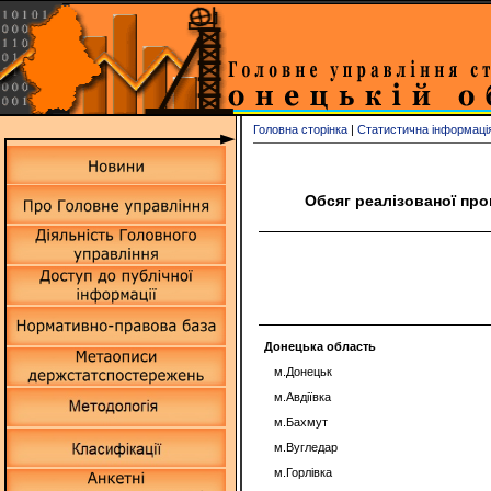
Головна сторінка
|
Статистична інформаці
Обсяг реалізованої пром
Донецька область
м.Донецьк
м.Авдіївка
м.Бахмут
м.Вугледар
м.Горлівка