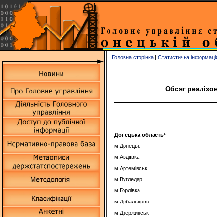
Головна сторінка
|
Статистична інформаці
Обсяг реалізов
Донецька
область
¹
м.Донецьк
м.Авдіївка
м.Артемівськ
м.Вугледар
м.Горлівка
м.Дебальцеве
м.Дзержинськ