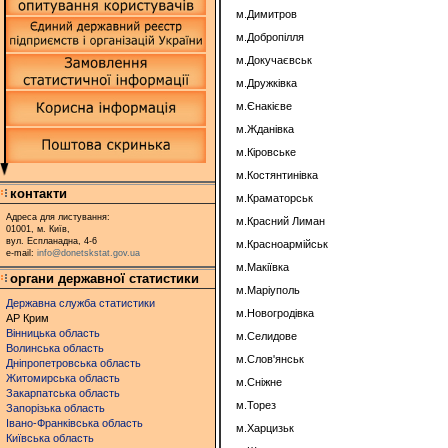
м.Димитров
м.Добропілля
м.Докучаєвськ
м.Дружківка
м.Єнакієве
м.Жданівка
м.Кіровське
м.Костянтинівка
контакти
м.Краматорськ
Адреса для листування:
м.Красний Лиман
01001, м. Київ,
вул. Еспланадна, 4-6
м.Красноармійськ
e-mail:
info@donetskstat.gov.ua
м.Макіївка
органи державної статистики
м.Маріуполь
Державна служба статистики
м.Новогродівка
АР Крим
Вінницька область
м.Селидове
Волинська область
м.Слов'янськ
Дніпропетровська область
Житомирська область
м.Сніжне
Закарпатська область
м.Торез
Запорізька область
Івано-Франківська область
м.Харцизьк
Київська область