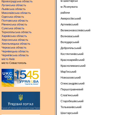
м.Шахтарськ
Кіровоградська область
Луганська область
м.Ясинувата
Львівська область
райони
Миколаївська область
Одеська область
Амвросіївський
Полтавська область
Рівненська область
Артемівський
Сумська область
Великоновосілківський
Тернопільська область
Харківська область
Волноваський
Херсонська область
Володарський
Хмельницька область
Черкаська область
Добропільський
Чернівецька область
Костянтинівський
Чернігівська область
місто Київ
Красноармійський
місто Севастополь
Краснолиманський
Мар'їнський
Новоазовський
Олександрівський
Першотравневий
Слов'янський
Старобешівський
Тельманівський
Шахтарський