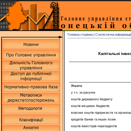
Головна сторінка
|
Статистична інформаці
Капітальні інве
Усього
у т.ч. за рахунок
коштів державного бюджету
коштів місцевих бюджетів
власних коштів підприємств та організа
кредитів банків та інших позик
коштів інвесторів-нерезидентів