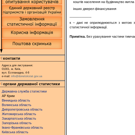
коштів населення на будівництво житла
інших джерел фінансування
____________
к – дані не оприлюднюються з метою з
статистичної інформації.
Примітка.
Без урахування частини тимчасо
контакти
Адреса для листування:
01001, м. Київ,
вул. Еспланадна, 4-6
e-mail:
info@donetskstat.gov.ua
органи державної статистики
Державна служба статистики
АР Крим
Вінницька область
Волинська область
Дніпропетровська область
Житомирська область
Закарпатська область
Запорізька область
Івано-Франківська область
Київська область