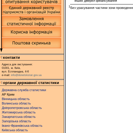
інших джерел фінансування
1
Без урахування частини зони проведення
контакти
Адреса для листування:
01001, м. Київ,
вул. Еспланадна, 4-6
e-mail:
info@donetskstat.gov.ua
органи державної статистики
Державна служба статистики
АР Крим
Вінницька область
Волинська область
Дніпропетровська область
Житомирська область
Закарпатська область
Запорізька область
Івано-Франківська область
Київська область