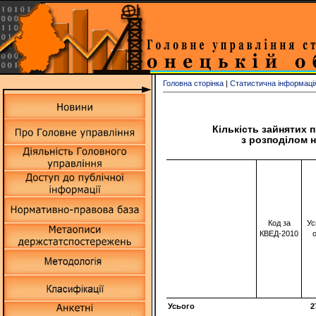
Головна сторінка
|
Статистична інформаці
Кількість зайнятих 
з розподілом н
Код за
Ус
КВЕД-2010
о
Усього
2