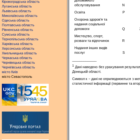
допоміжного
Кіровоградська область
обслуговування
N
Луганська область
Львівська область
Освіта
P
Миколаївська область
Охорона здоров’я та
Одеська область
надання соціальної
Полтавська область
допомоги
Q
Рівненська область
Сумська область
Мистецтво, спорт,
Тернопільська область
розваги та відпочинок
R
Харківська область
Надання інших видів
Херсонська область
послуг
S
Хмельницька область
Черкаська область
_____________
Чернівецька область
1
Дані наведено без урахування результаті
Чернігівська область
Донецькій області.
місто Київ
місто Севастополь
Символ к − дані не оприлюднюються з мет
статистичної інформації (первинне та вто