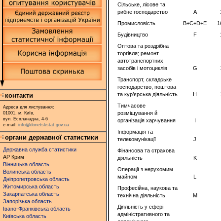
Сільське, лісове та
рибне господарство
A
Промисловість
B+C+D+E
1
Будівництво
F
Оптова та роздрібна
торгівля; ремонт
автотранспортних
засобів і мотоциклів
G
Транспорт, складське
господарство, поштова
та кур’єрська діяльність
H
контакти
Тимчасове
Адреса для листування:
розміщування й
01001, м. Київ,
вул. Еспланадна, 4-6
організація харчування
I
e-mail:
info@donetskstat.gov.ua
Інформація та
органи державної статистики
телекомунікації
J
Державна служба статистики
Фінансова та страхова
АР Крим
діяльність
K
Вінницька область
Операції з нерухомим
Волинська область
майном
L
Дніпропетровська область
Житомирська область
Професійна, наукова та
Закарпатська область
технічна діяльність
M
Запорізька область
Діяльність у сфері
Івано-Франківська область
адміністративного та
Київська область