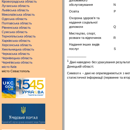
допоміжного
Кіровоградська область
обслуговування
N
Луганська область
Львівська область
Освіта
P
Миколаївська область
Охорона здоров’я та
Одеська область
надання соціальної
Полтавська область
допомоги
Q
Рівненська область
Сумська область
Мистецтво, спорт,
Тернопільська область
розваги та відпочинок
R
Харківська область
Надання інших видів
Херсонська область
послуг
S
Хмельницька область
Черкаська область
___________
Чернівецька область
1
Дані наведено без урахування результат
Чернігівська область
Донецькій області.
місто Київ
місто Севастополь
Символ к − дані не оприлюднюються з мет
статистичної інформації (первинне та вто