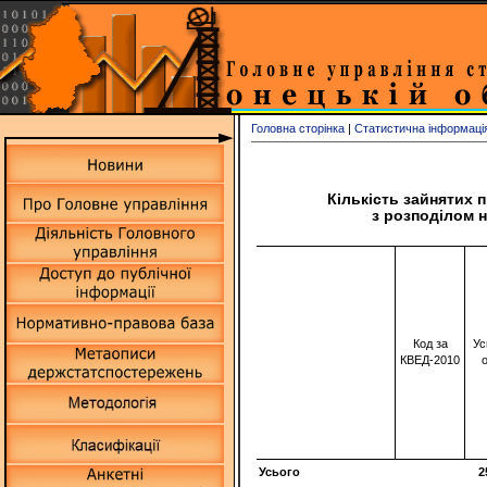
Головна сторінка
|
Статистична інформаці
Кількість зайнятих 
з розподілом н
Код за
Ус
КВЕД-2010
о
Усього
2