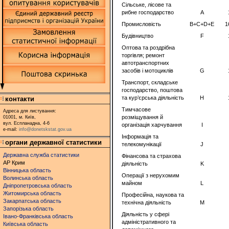
Сільське, лісове та
рибне господарство
A
Промисловість
B+C+D+E
1
Будівництво
F
Оптова та роздрібна
торгівля; ремонт
автотранспортних
засобів і мотоциклів
G
Транспорт, складське
господарство, поштова
та кур’єрська діяльність
H
контакти
Тимчасове
Адреса для листування:
розміщування й
01001, м. Київ,
вул. Еспланадна, 4-6
організація харчування
I
e-mail:
info@donetskstat.gov.ua
Інформація та
органи державної статистики
телекомунікації
J
Державна служба статистики
Фінансова та страхова
АР Крим
діяльність
K
Вінницька область
Операції з нерухомим
Волинська область
майном
L
Дніпропетровська область
Житомирська область
Професійна, наукова та
Закарпатська область
технічна діяльність
M
Запорізька область
Діяльність у сфері
Івано-Франківська область
адміністративного та
Київська область