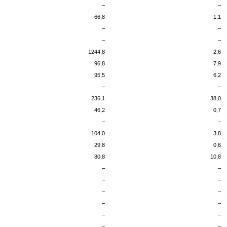
–
–
66,8
1,1
–
–
–
–
1244,8
2,6
96,8
7,9
95,5
6,2
–
–
236,1
38,0
46,2
0,7
–
–
104,0
3,8
29,8
0,6
80,8
10,8
–
–
–
–
–
–
–
–
–
–
–
–