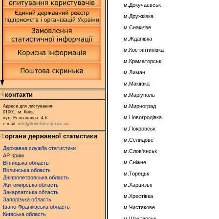
м.Докучаєвськ
м.Дружківка
м.Єнакієве
м.Жданівка
м.Костянтинівка
м.Краматорськ
м.Лиман
м.Макіївка
контакти
м.Маріуполь
м.Мирноград
Адреса для листування:
01001, м. Київ,
м.Новогродівка
вул. Еспланадна, 4-6
e-mail:
info@donetskstat.gov.ua
м.Покровськ
органи державної статистики
м.Селидове
Державна служба статистики
м.Слов'янськ
АР Крим
м.Сніжне
Вінницька область
Волинська область
м.Торецьк
Дніпропетровська область
Житомирська область
м.Харцизьк
Закарпатська область
м.Хрестівка
Запорізька область
Івано-Франківська область
м.Чистякове
Київська область
м.Шахтарськ