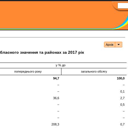
Архів
Архі
ласного значення та районах за 2017 рік
у % до
попереднього року
загального обсягу
94,7
100,0
–
–
–
0,1
36,6
2,7
–
0,5
–
–
–
–
208,3
0,7