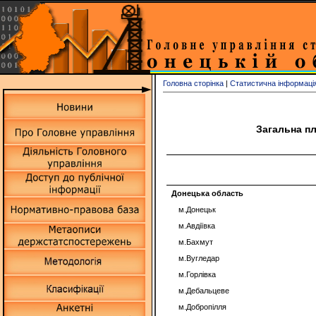
Головна сторінка
|
Статистична інформаці
Загальна пл
Донецька область
м.Донецьк
м.Авдіївка
м.Бахмут
м.Вугледар
м.Горлівка
м.Дебальцеве
м.Добропілля