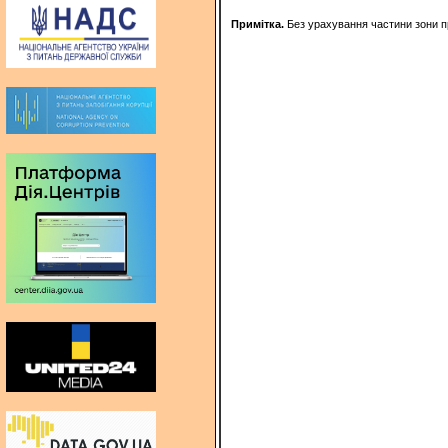
Примітка.
Без урахування частини зони п