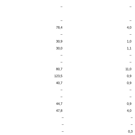
–
–
–
–
78,4
4,0
–
–
30,9
1,0
30,0
1,1
–
–
–
–
80,7
11,0
123,5
0,9
40,7
0,9
–
–
–
–
44,7
0,9
47,8
4,0
–
–
–
–
–
0,3