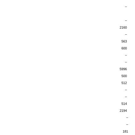
–
–
2160
–
563
600
–
–
5996
500
512
–
–
514
2194
–
–
181