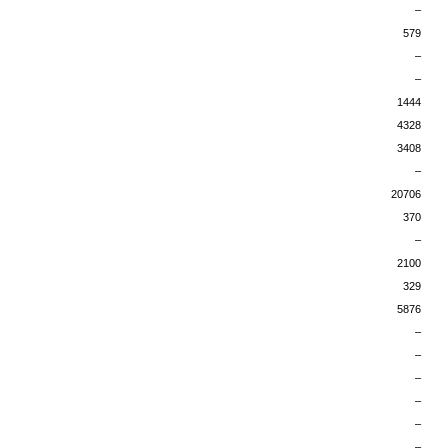
–
579
–
–
1444
4328
3408
–
20706
370
–
2100
329
5876
–
–
–
–
–
–