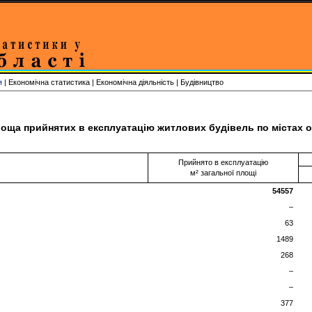
я
| Економічна статистика | Економічна діяльність | Будівництво
оща прийнятих в експлуатацію житлових будівель по містах об
Прийнято в експлуатацію
м² загальної площі
54557
–
63
1489
268
–
–
377