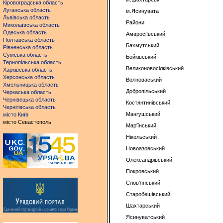
Кіровоградська область
Луганська область
м.Ясинувата
Львівська область
Райони
Миколаївська область
Одеська область
Амвросіївський
Полтавська область
Бахмутський
Рівненська область
Сумська область
Бойківський
Тернопільська область
Великоновосілківський
Харківська область
Херсонська область
Волноваський
Хмельницька область
Добропільський
Черкаська область
Чернівецька область
Костянтинівський
Чернігівська область
Мангушський
місто Київ
місто Севастополь
Мар'їнський
Нікольський
Новоазовський
Олександрівський
Покровський
Слов'янський
Старобешівський
Шахтарський
Ясинуватський