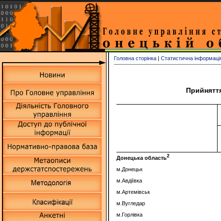
Головна сторінка
|
Статистична інформаці
Прийняття
2
Донец
ька область
м.Донецьк
м.Авдіївка
м.Артемівськ
м.Вугледар
м.Горлівка