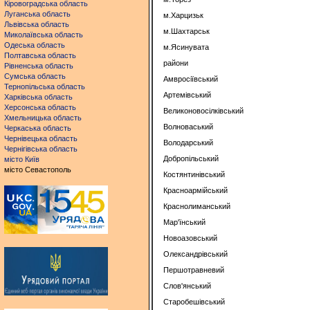
Кіровоградська область
Луганська область
м.Харцизьк
Львівська область
м.Шахтарськ
Миколаївська область
Одеська область
м.Ясинувата
Полтавська область
райони
Рівненська область
Сумська область
Амвросіївський
Тернопільська область
Артемівський
Харківська область
Херсонська область
Великоновосілківський
Хмельницька область
Волноваський
Черкаська область
Чернівецька область
Володарський
Чернігівська область
Добропільський
місто Київ
місто Севастополь
Костянтинівський
Красноармійський
Краснолиманський
Мар'їнський
Новоазовський
Олександрівський
Першотравневий
Слов'янський
Старобешівський