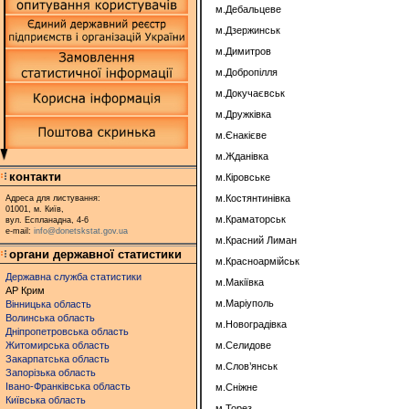
м.Дебальцеве
м.Дзержинськ
м.Димитров
м.Добропілля
м.Докучаєвськ
м.Дружківка
м.Єнакієве
м.Жданівка
контакти
м.Кіровське
м.Костянтинівка
Адреса для листування:
01001, м. Київ,
м.Краматорськ
вул. Еспланадна, 4-6
e-mail:
info@donetskstat.gov.ua
м.Красний Лиман
органи державної статистики
м.Красноармійськ
Державна служба статистики
м.Макіївка
АР Крим
м.Маріуполь
Вінницька область
Волинська область
м.Новоградівка
Дніпропетровська область
Житомирська область
м.Селидове
Закарпатська область
м.Слов
’
янськ
Запорізька область
Івано-Франківська область
м.Сніжне
Київська область
м.Торез