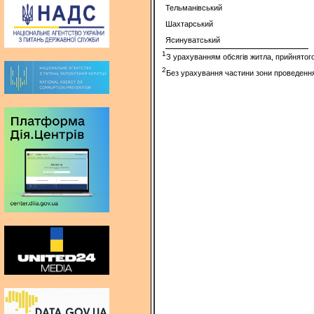
Тельманівський
Шахтарський
Ясинуватський
1
З урахуванням обсягів житла, прийнятого 
2
Без урахування частини зони проведення