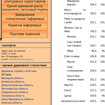
Макаронні
вироби
100,4
100
М’ясо та
м’ясопродукти
100,2
100
Риба та продукти
з риби
101,1
101
Молоко, сир та
яйця
100,2
99
Молоко
101,7
100
Сир і м’який
контакти
сир (творог)
100,7
100
Яйця
96,9
95
Адреса для листування:
01001, м. Київ,
Олія та жири
100,8
100
вул. Еспланадна, 4-6
e-mail:
info@donetskstat.gov.ua
Масло
101,3
100
органи державної статистики
Олія
соняшникова
100,0
100
Державна служба статистики
АР Крим
Інші їстівні
Вінницька область
тваринні жири
101,2
100
Волинська область
Фрукти
104,5
102
Дніпропетровська область
Житомирська область
Овочі
117,4
107
Закарпатська область
Запорізька область
Цукор
100,5
99
Івано-Франківська область
Безалкогольні напої
100,5
100
Київська область