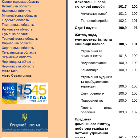
Кіровоградська область
Алкогольні напої,
Луганська область
тютюнові вироби
101,7
100
Львівська область
Алкогольні напої
101,2
100
Миколаївська область
Одеська область
Тютюнові вироби
102,2
101
Полтавська область
Одяг і взуття
100,9
97
Рівненська область
Сумська область
Житло, вода,
Тернопільська область
електроенергія, газ та
Харківська область
інші види палива
100,5
101
Херсонська область
Утримання та
Хмельницька область
ремонт житла
101,8
100
Черкаська область
Чернівецька область
Водопостачання
100,0
100
Чернігівська область
Каналізація
100,0
100
місто Київ
місто Севастополь
Утримання будинків
та прибудинкових
територій
100,6
100
Електроенергія
100,0
100
Природний газ
100,0
100
Гаряча вода,
опалення
103,0
107
Предмети
домашнього вжитку,
побутова техніка та
поточне утримання
житла
101,4
100