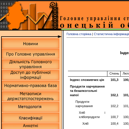
Головна сторінка
|
Статистична інформаці
Інде
Січень
Лют
Індекс споживчих цін
101,3
100
Продукти харчування
та безалкогольні
напої
102,1
101
Продукти
харчування
102,2
101
Хліб і
хлібопродукти
100,7
100
Хліб
100,4
100