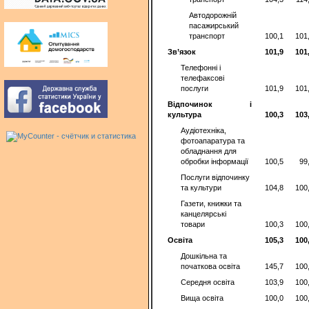
Автодорожній
пасажирський
транспорт
100,1
101
Зв’язок
101,9
101
Телефонні і
телефаксові
послуги
101,9
101
Відпочинок і
культура
100,3
103
Аудіотехніка,
фотоапаратура та
обладнання для
обробки інформації
100,5
99
Послуги відпочинку
та культури
104,8
100
Газети, книжки та
канцелярські
товари
100,3
100
Освіта
105,3
100
Дошкільна та
початкова освіта
145,7
100
Середня освіта
103,9
100
Вища освіта
100,0
100