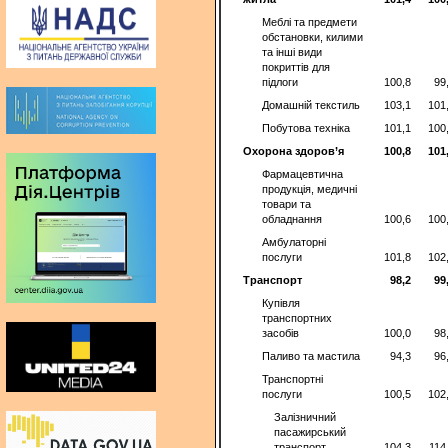
Меблі та предмети
обстановки, килими
та інші види
покриттів для
підлоги
100,8
99
Домашній текстиль
103,1
101
Побутова техніка
101,1
100
Охорона здоров’я
100,8
101
Фармацевтична
продукція, медичні
товари та
обладнання
100,6
100
Амбулаторні
послуги
101,8
102
Транспорт
98,2
99
Купівля
транспортних
засобів
100,0
98
Паливо та мастила
94,3
96
Транспортні
послуги
100,5
102
Залізничний
пасажирський
транспорт
104,3
114