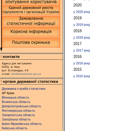
2020
у 2020 році
2019
у 2019 році
2018
у 2018 році
2017
у 2017 році
контакти
2016
у 2016 році
Адреса для листування:
01001, м. Київ,
2015
вул. Еспланадна, 4-6
e-mail:
info@donetskstat.gov.ua
у 2015 році
органи державної статистики
Державна служба статистики
АР Крим
Вінницька область
Волинська область
Дніпропетровська область
Житомирська область
Закарпатська область
Запорізька область
Івано-Франківська область
Київська область