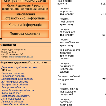
Транспортні
послуги
816
послуги
морського
транспорту
719
послуги
повітряного
транспорту
послуги
залізничного
транспорту
56
послуги
автомобільного
контакти
транспорту
Адреса для листування:
інші допоміжні та
01001, м. Київ,
додаткові
вул. Еспланадна, 4-6
транспортні
e-mail:
info@donetskstat.gov.ua
послуги
органи державної статистики
послуги
поштової та
Державна служба статистики
кур'єрської
АР Крим
служби
Вінницька область
Волинська область
Послуги, пов’язані
Дніпропетровська область
з подорожами
71
Житомирська область
з них
Закарпатська область
Запорізька область
послуги під час
Івано-Франківська область
інших ділових
Київська область
подорожей
Кіровоградська область
Луганська область
послуги,
Львівська область
пов'язані з
Миколаївська область
освітньою