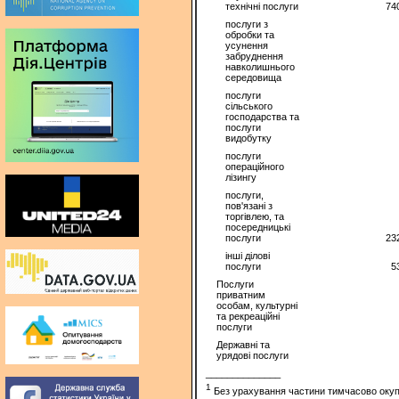
технічні послуги
74
послуги з
обробки та
усунення
забруднення
навколишнього
середовища
послуги
сільського
господарства та
послуги
видобутку
послуги
операційного
лізингу
послуги,
пов'язані з
торгівлею, та
посередницькі
послуги
23
інші ділові
послуги
5
Послуги
приватним
особам, культурні
та рекреаційні
послуги
Державні та
урядові послуги
______________
1
Без урахування частини тимчасово окупов