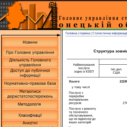
Головна сторінка
|
Статистична інформаці
Структура зовніш
Найменування
послуги
тис.дол.
згідно із КЗЕП
США
Усього
2119
у тому числі
Послуги з
переробки
матеріальних
ресурсів
27
Послуги з ремонту
та технічного
обслуговування,
що не віднесені до
інших категорій