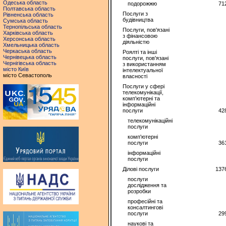
Одеська область
подорожжю
71
Полтавська область
Послуги з
Рівненська область
будівництва
Сумська область
Тернопільська область
Послуги, пов'язані
Харківська область
з фінансовою
Херсонська область
діяльністю
Хмельницька область
Черкаська область
Роялті та інші
Чернівецька область
послуги, пов'язані
Чернігівська область
з використанням
місто Київ
інтелектуальної
місто Севастополь
власності
Послуги у сфері
телекомунікації,
комп'ютерні та
інформаційні
послуги
42
телекомунікаційні
послуги
комп'ютерні
послуги
36
інформаційні
послуги
Ділові послуги
137
послуги
дослідження та
розробки
професійні та
консалтингові
послуги
29
наукові та