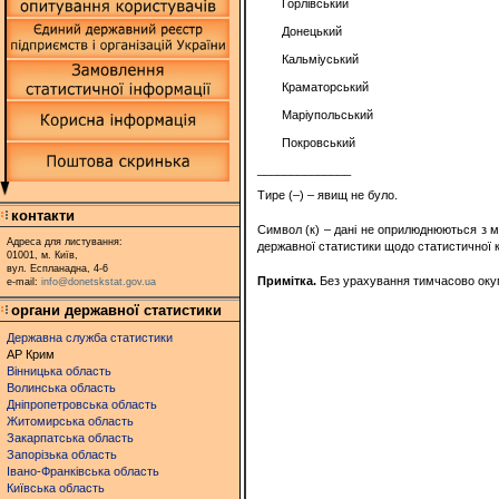
Горлівський
Донецький
Кальміуський
Краматорський
Маріупольський
Покровський
______________
Тире (–) – явищ не було.
контакти
Символ (к) – дані не оприлюднюються з м
Адреса для листування:
державної статистики щодо статистичної к
01001, м. Київ,
вул. Еспланадна, 4-6
Примітка.
Без урахування тимчасово окупо
e-mail:
info@donetskstat.gov.ua
органи державної статистики
Державна служба статистики
АР Крим
Вінницька область
Волинська область
Дніпропетровська область
Житомирська область
Закарпатська область
Запорізька область
Івано-Франківська область
Київська область