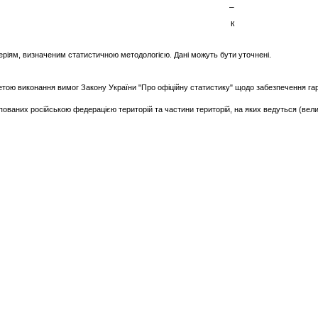
–
к
еріям, визначеним статистичною методологією. Дані можуть бути уточнені.
тою виконання вимог Закону України "Про офіційну статистику" щодо забезпечення гара
ваних російською федерацією територій та частини територій, на яких ведуться (велися