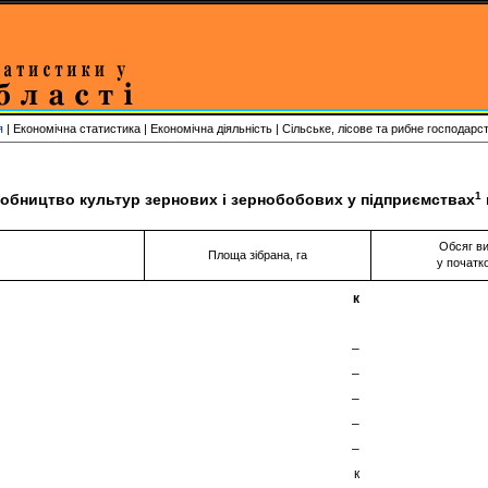
я
| Економічна статистика | Економічна діяльність | Сільське, лісове та рибне господарс
1
обництво культур зернових і зернобобових у підприємствах
Обсяг ви
Площа зібрана, га
у початк
к
–
–
–
–
–
к