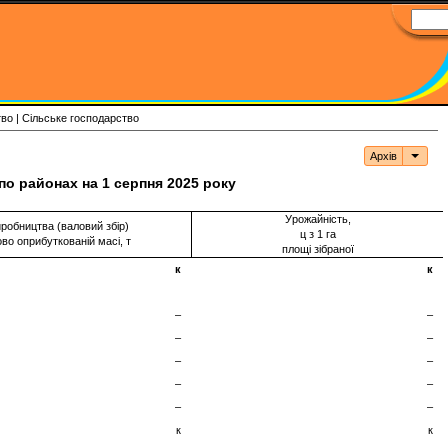
тво | Сільське господарство
Архів
Архі
по районах на 1 серпня 2025 року
Урожайність,
робництва (валовий збір)
ц з 1 га
ово оприбуткованій масі, т
площі зібраної
к
к
–
–
–
–
–
–
–
–
–
–
к
к