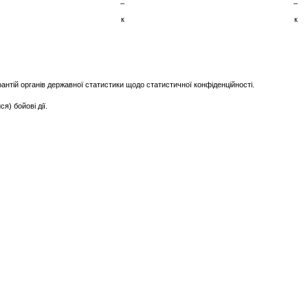
–
–
к
к
нтій органів державної статистики щодо статистичної конфіденційності.
) бойові дії.