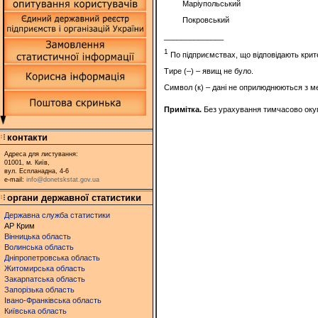
Маріупольський
Покровський
______________
1
По підприємствах, що відповідають крит
Тире (–) – явищ не було.
Символ (к) – дані не оприлюднюються з ме
Примітка.
Без урахування тимчасово окупо
контакти
Адреса для листування:
01001, м. Київ,
вул. Еспланадна, 4-6
e-mail:
info@donetskstat.gov.ua
органи державної статистики
Державна служба статистики
АР Крим
Вінницька область
Волинська область
Дніпропетровська область
Житомирська область
Закарпатська область
Запорізька область
Івано-Франківська область
Київська область